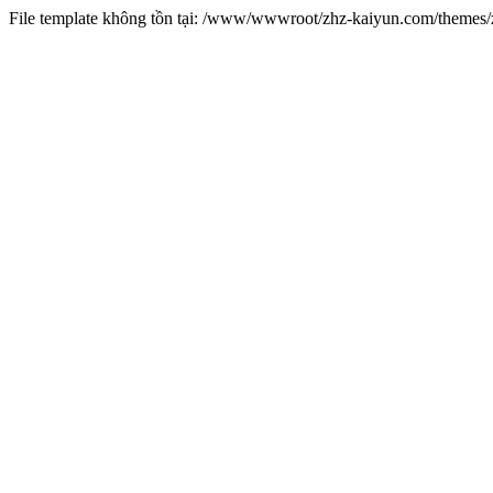
File template không tồn tại: /www/wwwroot/zhz-kaiyun.com/theme