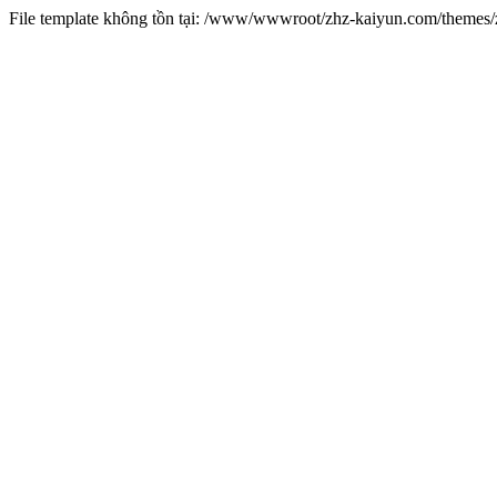
File template không tồn tại: /www/wwwroot/zhz-kaiyun.com/theme