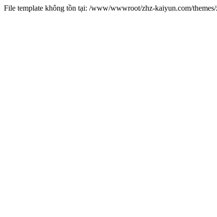
File template không tồn tại: /www/wwwroot/zhz-kaiyun.com/theme