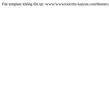
File template không tồn tại: /www/wwwroot/zhz-kaiyun.com/theme