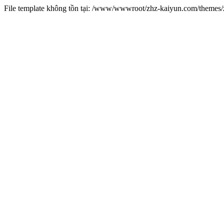
File template không tồn tại: /www/wwwroot/zhz-kaiyun.com/theme