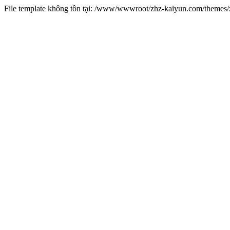
File template không tồn tại: /www/wwwroot/zhz-kaiyun.com/theme