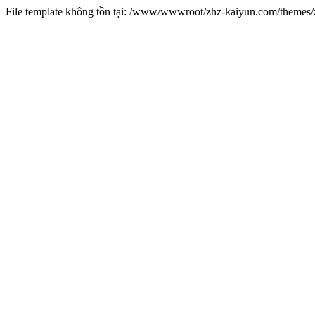
File template không tồn tại: /www/wwwroot/zhz-kaiyun.com/theme