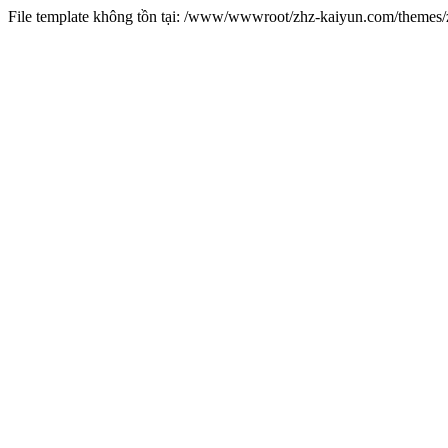
File template không tồn tại: /www/wwwroot/zhz-kaiyun.com/theme