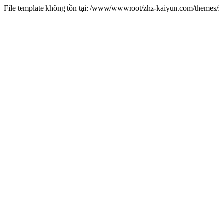
File template không tồn tại: /www/wwwroot/zhz-kaiyun.com/theme