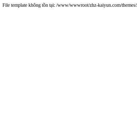
File template không tồn tại: /www/wwwroot/zhz-kaiyun.com/theme