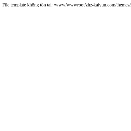
File template không tồn tại: /www/wwwroot/zhz-kaiyun.com/theme