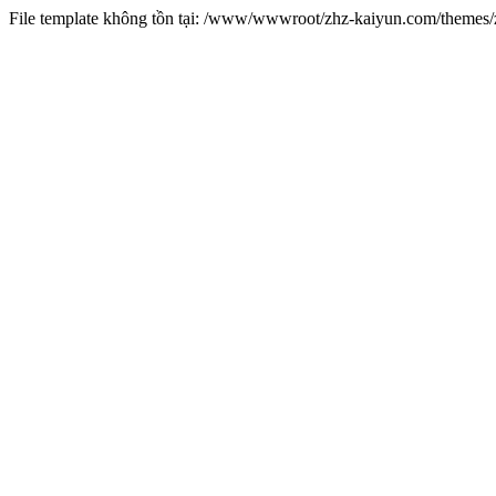
File template không tồn tại: /www/wwwroot/zhz-kaiyun.com/theme