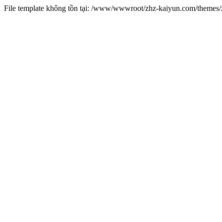
File template không tồn tại: /www/wwwroot/zhz-kaiyun.com/theme