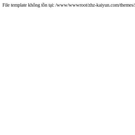
File template không tồn tại: /www/wwwroot/zhz-kaiyun.com/theme