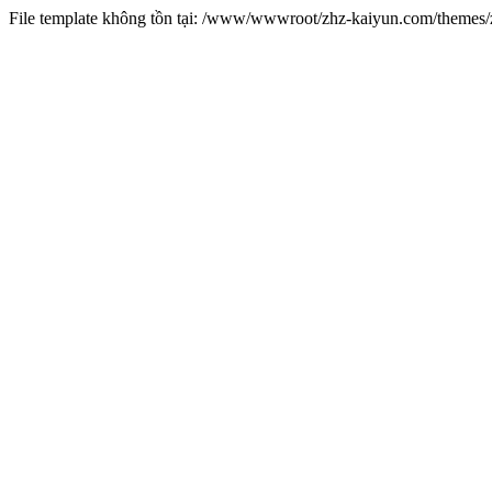
File template không tồn tại: /www/wwwroot/zhz-kaiyun.com/theme