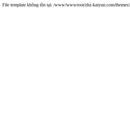
File template không tồn tại: /www/wwwroot/zhz-kaiyun.com/theme