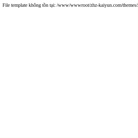
File template không tồn tại: /www/wwwroot/zhz-kaiyun.com/theme