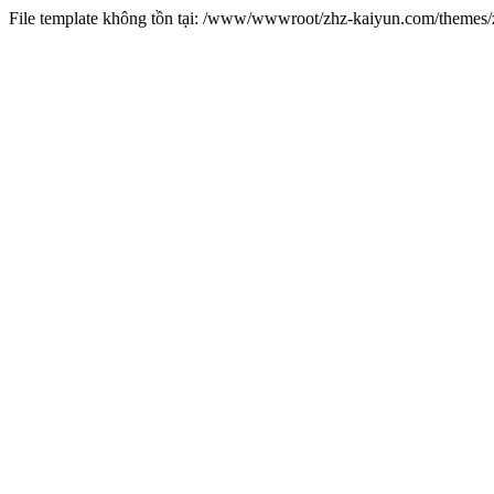
File template không tồn tại: /www/wwwroot/zhz-kaiyun.com/theme