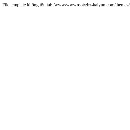
File template không tồn tại: /www/wwwroot/zhz-kaiyun.com/theme