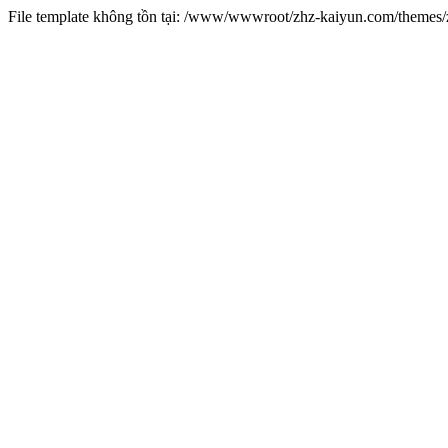
File template không tồn tại: /www/wwwroot/zhz-kaiyun.com/theme