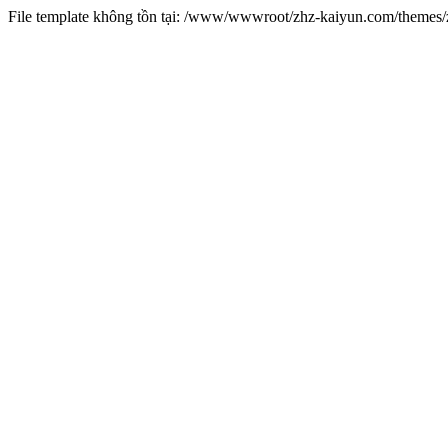
File template không tồn tại: /www/wwwroot/zhz-kaiyun.com/theme