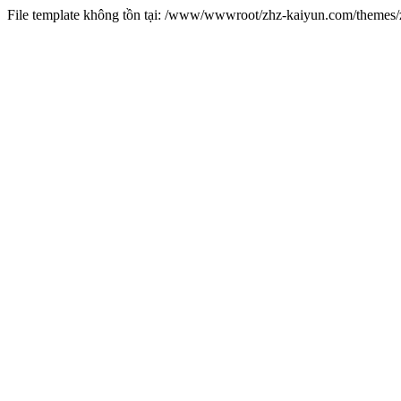
File template không tồn tại: /www/wwwroot/zhz-kaiyun.com/theme