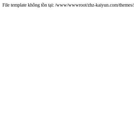
File template không tồn tại: /www/wwwroot/zhz-kaiyun.com/theme