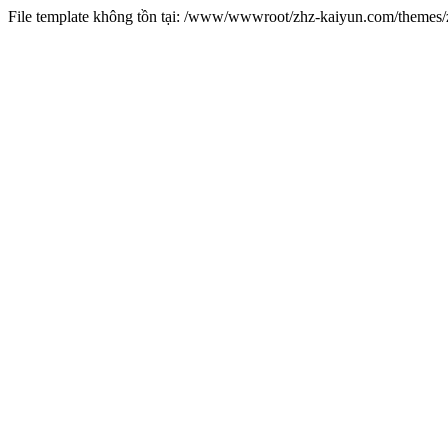
File template không tồn tại: /www/wwwroot/zhz-kaiyun.com/theme