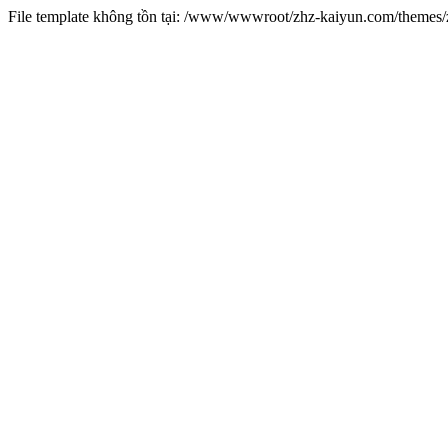
File template không tồn tại: /www/wwwroot/zhz-kaiyun.com/theme