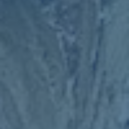
以一位假想的上班族球迷小李为例，可以看得更清楚。小
李工作繁忙，无法每场直播都看，但又希望尽可能掌握
2026世界杯比赛结果和出线形势。他的做法是将渠道进行
合理分工与组合使用。在早上通勤路上，他通过手机体育
App查看前一晚所有比赛的结果和数据摘要，重点关注射
手榜和小组积分。午休时，他会上主流体育网站阅读几篇
精选战报，了解场面细节和关键战术变化。晚上回家后，
小李会打开电视或视频平台，看当天的“比赛日综述”节
目，完整梳理比分背后的故事。与此他关注了一批权威体