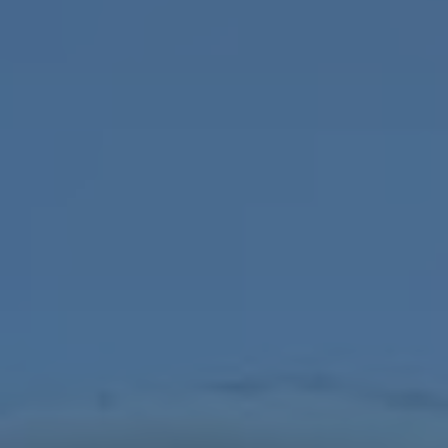
提供官方赛程、实时比分、技术统计、积分榜和淘汰赛对
阵图，并且更新速度极快。无论你是想看某一场小组赛的
比分，还是想了解某支球队的出线形势，这类平台几乎都
能满足需求。官方平台的优势在于权威性和完整性：结果
不会有错误，数据包含射门次数、控球率、传球成功率等
高级统计，方便进行战术和表现分析。例如，很多资深球
迷会在看完一场比赛之后，直接打开官方数据页面对比两
队射门质量，从而判断比赛是否真如比分那么“一边倒”。
主流体育网站和综合门户平台
对多数球迷来说，最常用的答案往往不是“去找官网”，而
是打开熟悉的体育资讯网站或综合门户的体育频道。这类
网站在世界杯期间会设置醒目的专题页面，集中展示当日
全部比赛的结果、最新积分榜、射手榜以及简短战报。它
们的特点是在结果之外，还会附带摘要解说和关键瞬间点
评，帮助你快速理解比赛走势。比如，有的网站会在比分
旁用一句话概括比赛亮点，如“补时绝杀”“点球大战决胜”