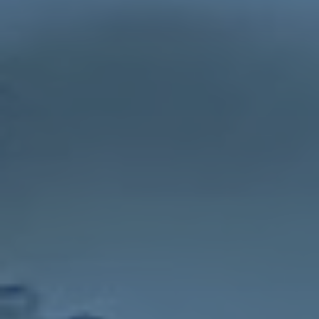
“门将神勇扑救救主”，让你即使没看直播，也能在阅读结
果时迅速把握情绪起伏。对于想要随时刷新2026世界杯比
赛结果的上班族或学生，这类网站是兼顾效率与信息量的
实用选择。
专业赛事比分类网站的实时优势
如果你追求的是秒级更新的实时比分，那么专门的比分类
网站或应用就是极具吸引力的工具。它们通常会对全球足
球赛事进行实时跟踪，世界杯更是重中之重。在实时比
分、红黄牌、换人、进球时间等信息方面，它们往往比一
般资讯网站更快、更细致。有不少球迷会一边看直播，一
边打开比分网站观察其他场次的进展，尤其在最后一轮小
组赛多场同时开打时，实时关注不同球场的比分变化，对
判断谁能出线非常关键。这种“多场同看”的体验，就是专
业比分平台的独到价值。很多比分网站会提供历史交锋、
近期战绩等额外数据，为你赛前预测和赛后复盘提供参
考。