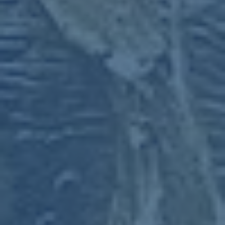
在每天赛事结束后，通常会推出集中的结果盘点和精彩回
看，通过“赛况综述”“比赛日特别节目”等形式，梳理所有
场次的比分、关键进球和争议判罚。这样的优点在于：你
不仅知道结果，还能从主持人和嘉宾的分析中，理解比分
背后的战术逻辑与心理变化。众多视频平台会建立“2026
世界杯专区”，提供比赛结果列表、精彩进球合集、技术
统计视频解读，对于没时间盯完全场的观众来说，利用这
些节目在短时间内把当天所有结果串联起来，既高效又更
具观赏性。
社交媒体平台的信息速度与筛选技巧
在“2026世界杯比赛结果哪里看”这个问题中，社交平台几
乎不可忽视。微博、社交朋友圈、社区论坛等，常常在进
球瞬间就被刷屏，结果和比分往往比任何官方推送都来得
快。这种速度的代价是信息质量不一，偶尔会出现误传或
调侃式“假比分”。使用社交媒体获取结果时，建议优先关
注权威媒体账号、官方合作机构和专业记者个人账号，然
后以这些账号发布的信息作为“事实基础”，再看评论区的