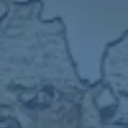
手机体育应用与官方App的便捷体验
随着移动设备的普及，越来越多球迷习惯通过手机体育类
应用查看2026世界杯比赛结果。这类App最大的优势是
“随时随地，自动提醒”。你可以提前关注自己喜欢的球队
或重点比赛，设置开赛推送、进球提醒、半场和全场结果
通知。当关键时刻发生，比如某支热门球队爆冷输球，你
会在第一时间收到提示，而不必一直盯着网页刷新。许多
官方合作或知名体育应用还会整合图文直播、战报、赛后
评分和战术板分析，让你在一个应用内完成观看、了解结
果、查看数据的完整体验。对通勤族而言，下班路上打开
应用查看当天全部比赛结果，加上几段精彩集锦，几乎就
相当于压缩版的“世界杯晚报”。
电视与新媒体平台的结果回顾与延伸内容
尽管很多人已经习惯线上查询比分，但电视转播和新媒体
视频平台仍然是了解比赛结果的重要渠道。电视体育频道