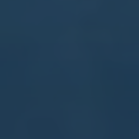
网站首
关于我
服务优
团队介
新闻资
联系我
页
们
势
绍
讯
们
kaiyun-开云（中国）官方网站_KAIYUN SPORTS
All Rights by
kaiyun