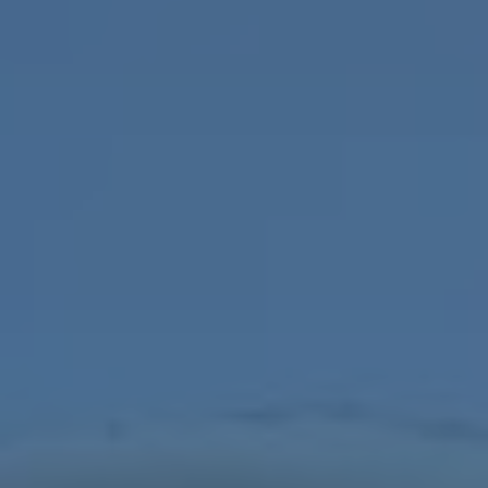
再比如 某场世界杯淘汰赛中 一方在落后一球后 接连在十
五分钟内完成多次边路传中 但射门多为禁区外远射 预期
进球值xG非常低 实时比分分析可以清晰揭示出 表面上增
加了进攻投入 实际上缺乏有效渗透 这种结构性问题 使得
教练在临场换人时 更倾向于更换禁区内高点或者插上能力
强的中场 而不是简单地增加前锋人数 对于战术爱好者来
说 实时比分数据等于一扇可视化的“战术教室”
博彩与预测模型中的世界杯实时比分分析
在体育博彩与结果预测领域 世界杯实时比分分析的重要性
更加明显 实时赔率变化 最直观地反映了模型算法对比赛
走势的重新评估 当比分从0比0变成1比0的瞬间 胜平负的
概率分布并不是简单地线性调整 而是综合考虑时间节点
进球方式 球队历史逆转能力等复杂变量 例如 在小组赛首
轮 某支传统强队上半场第十分钟就落后一球 实时模型往
往不会立刻大幅提高他们输球的概率 因为历史数据告诉我