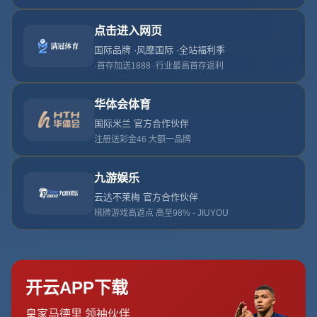
新闻资讯
世界杯实时比分分析
2026-06-04T04:10:04+08:00
世界杯实时比分分析的隐藏价值
当球迷在深夜守着屏幕刷新世界杯实时比分时，很少有人
意识到，这一串串跳动的数字背后，正悄悄改变着观赛习
惯 战术决策 乃至体育产业本身 从手机弹出的进球提醒 到
数据平台推送的控球率 预期进球值xG与跑动距离 更新速
度几乎与哨声同步 实时比分分析早已不再只是告诉你谁领
先 而是在重新定义我们如何理解一场比赛 谁能读懂实时