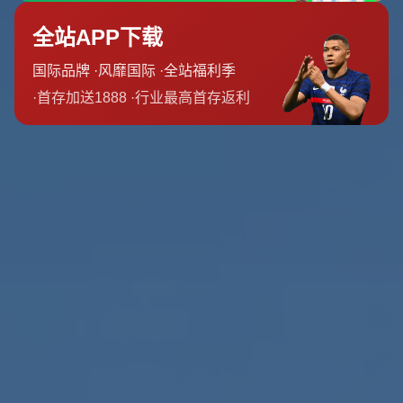
实时比分分析为战术解读提供新视角
在世界杯这样高强度的赛事中 教练团队早已把实时比分分
析视作战术调整的重要依据 虽然场边平板电脑上显示的数
据远比公众平台更复杂 但底层逻辑是一致的 通过对比分
变化节奏与数据曲线的同步观察 预测下一阶段的比赛趋势
例如 当某支球队取得领先后 实时数据突然显示他们的前
场逼抢次数明显下降 防线平均站位后撤10米 通过比分与
位置数据的结合 分析者可以判断这支球队已经从高压进攻
切换成中低位防守 这类变化如果仅凭肉眼 很难在短时间
内看得清楚