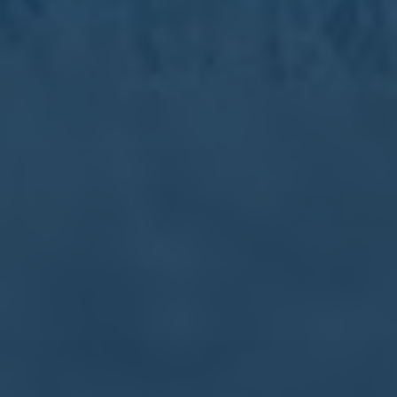
世界杯下注苹果全站攻略指南
2026美加墨世界杯比赛结果免
费