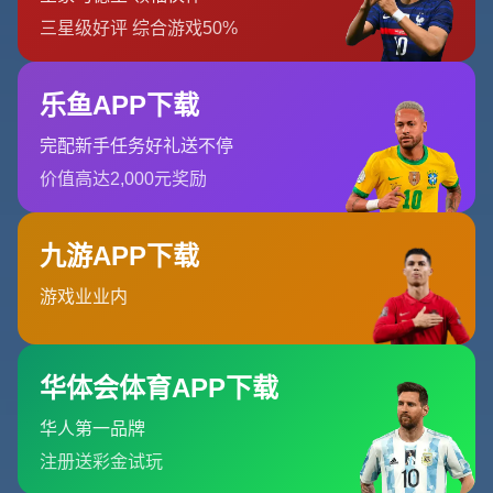
比分背后的信息 谁就能比别人更早看清比赛的走向
从比分到信息 实时分析如何改变看球方式
传统电视转播时代 球迷对世界杯的理解高度依赖解说和赛
后集锦 比分只是一个结果 而不是一个持续被剖析的过程
如今 实时比分系统通过可视化图表和动态数据 把九十分
钟拆解成一个个可以分析的阶段 比如 当你看到上半场刚
进行二十分钟 某队射门次数已经达到8次 但比分仍然是0
比0 这时实时比分分析就会提示 这是一场节奏极快但效率
不高的比赛 而不是表面上“势均力敌”的对抗
更重要的是 实时比分从单一维度转向多维数据融合 平台
会在比分旁边同步呈现射门转化率 抢断成功率 关键传球
次数 甚至门将的高难度扑救次数 这些指标与比分共同构
成了一个更立体的比赛画像 当某队在比分上落后 但在控
球率和高质量机会xG上明显领先 时下流行的解读是 比分
落后但“场面占优” 这种判断以实时数据为基础 超越了主观
印象 让观赛讨论更有据可依