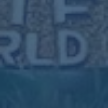
搜索
热门新闻
世界杯积分榜中国时间
2026世界杯竞猜推荐指南与策
略解析