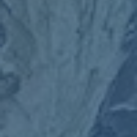
则可以看到特定球员的热区图 对抗成功率 以及实时体能
消耗评估 比分只是入口 数据才是内核
与此同时 人工智能将参与到叙事层面 不再只是冷冰冰地
给出数字 而是以自然语言生成即时点评 例如 当系统检测
到某队在领先后防线持续回撤 反击效率升高 它可以实时
生成一句解读 这支球队明显切换到了防守反击模式 预计
接下来的十分钟 他们的射门次数会下降 但单次机会质量
可能提升 这种人机结合的解说方式 会让“看比分”逐渐接近
“读懂比赛” 而不是简单地等待终场哨响
数据理性与足球不确定性的平衡
尽管世界杯实时比分分析越来越精细 但必须承认 足球的
魅力之一就在于不确定性 决定比赛的不只是模型和概率
还有心理 波动 场地状态 偶然折射 以及某个瞬间的灵感 世
界杯历史上 不乏那些从实时数据角度看几乎“不可能发生”
的逆转 像补时阶段的连进两球 像十打一却被绝平 这些情