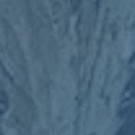
在职场中，真正被视为可靠的人，往往不是那一次灵感闪
现或单场“超常发挥”的人，而是能在漫长周期里持续拿出
接近“今晚表现”的人。那些看似克制的提醒——比如“项目
还没结束，我们还需要保持现在的节奏”“开局不错，但后
面才是关键”——本质上和安帅的说法非常接近。它们共同
指向一个事实: 阶段胜利值得肯定，却永远不意味着故事
已经写完。
安帅的这句表态，既是对比赛的专业解读，也是对团队文
化的再度塑形——保持冷静、尊重过程、拒绝提前下结