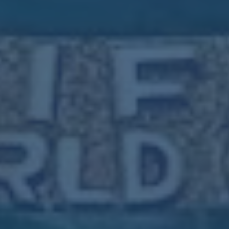
搜索
热门新闻
世界杯热门盘口推荐解析
皇马在积极争取琼阿梅尼 正在