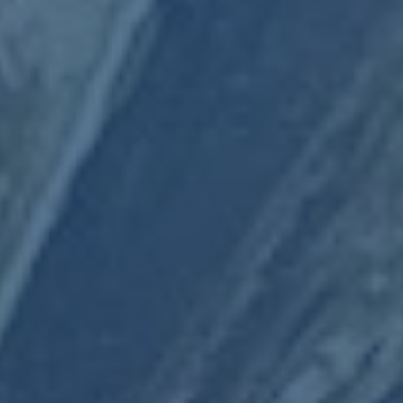
新签约可能
下一篇
2026世界杯高清直播网站
需求表单