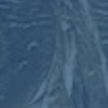
对于球员而言，“次回合要努力重现今晚表现”是一种既有
压力又具方向感的要求。压力在于，他们必须接受这样的
现实:自己的高光不是终点，而是新标准。当你在首回合踢
出高强度对抗、精准传递与果断终结，教练和队友对你的
期待也随之拉高；如果次回合表现明显下滑，很容易在舆
论和内部评价中形成落差。但从另一个角度看，这种“重
现”正是拉开普通球员与顶级球员差距的关键指标——顶级
选手不是偶尔爆发，而是不断把高水平发挥变成习惯。
对那些年轻球员而言，这样的要求也是一种成长考验。他
们需要学会在不同场景下调节自己的情绪曲线：胜利后避
免飘，压力下避免乱。安帅的表态等于给他们画出一条清
晰路线——不要沉迷于今晚的掌声，把今晚当作一份模
板，思考自己是如何准备、如何执行的，然后在次回合尽
量复制这一整套行为链。这种“自我复盘—再度呈现”的过
程，本身就是球员职业成熟的重要环节。