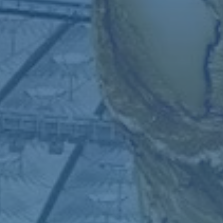
赛制的核心出发点，是在增加比赛数量的同
分为12个小组，每组4队，小组前两名以
汰赛决出最后的冠军。
这一设计背后有三个关键考虑。其一，避免
轮默契球、竞争强度不均衡等问题，FIF
扩大淘汰赛队伍至32支，保证大部分球队
紧张感。其三，对于美国这样的体育商业
和赞助潜力，赛制本身就带有明显的商业
美国赛地布局与赛制的相互嵌套
与以往由单一主办国统一规划不同，202
数量和比赛级别来看，美国无疑是绝对主
西雅图、旧金山湾区、迈阿密等在内的多
制设计与赛地布局紧密匹配：小组赛阶段
一城市的交通和安保压力；进入淘汰赛后