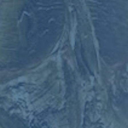
时控制风险并保持观赏性。最终版本是：48支球队
及8个成绩最好的小组第三晋级，组成32强，再通过淘
早期讨论中“3队一组”的模式，因为那会带来最后一
A在多方压力下回归更传统的小组赛结构。其二，通过
至少有“冲击出线”的真实机会，从而提升每场比赛的
大国而言，更多的淘汰赛场次意味着更高的转播价值
驱动特征。
6世界杯由美国、加拿大、墨西哥联合承办，但从场馆
场。包括纽约新泽西、洛杉矶、达拉斯、亚特兰大、
座城市，构成了多中心、多时区的美国赛区网络。赛
更多分散在不同城市，方便就近球迷观赛，也减轻单
，高级别赛事逐渐向东海岸和中部核心城市集中，以