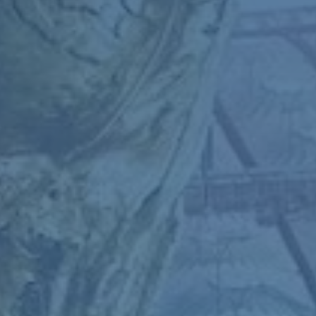
场马斯坦托诺 或18岁
时签约
2026美加墨世界杯高
清直播中国时间
2026世界杯比分网站
最新资讯与赛果分析