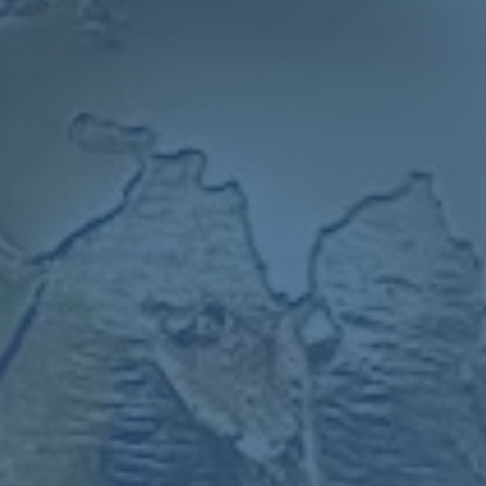
制结构清晰、节奏紧凑。然而在2026年，FIFA与主
简单的“加名额”，更是对赛事结构的整体重构。美国