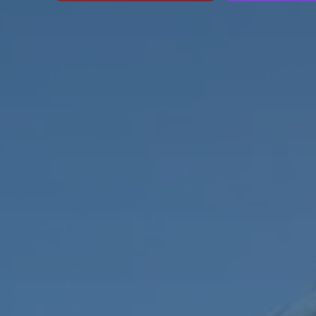
当人们谈起2026世界杯时，第一个跳入视
定观赛体验和竞争格局的，恰恰是隐藏在数
的大背景下，美国承接了绝大部分比赛，
“美式印记”。理解这一届世界杯，不只是
一个以美国为主导、兼顾竞技与市场的全