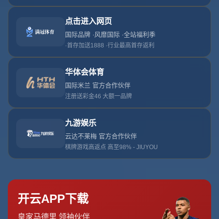
新闻资讯
2026世界杯实时比分几点开
始
2026-06-13T04:10:03+08:00
2026世界杯实时比分几点开始全程追踪观赛时间与方式解
析
当球迷开始搜索“2026世界杯实时比分几点开始”时，真正
关心的往往不只是一个具体时间点，而是如何在整个赛事
周期里不错过任何一场比赛的实时比分与精彩瞬间。尤其
是2026年世界杯扩大到48支球队参赛，比赛更多、赛程