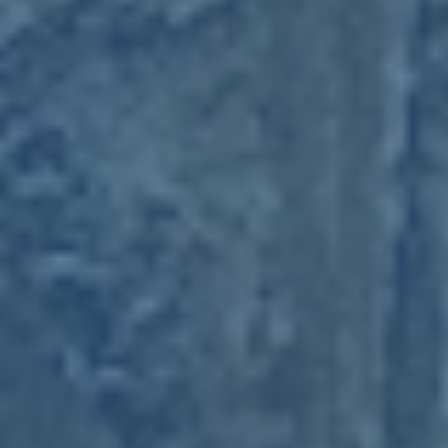
以假想小组赛日为例说明实时比分节奏
为了更直观地理解，我们可以构建一个简单的案例 假设某
个小组赛比赛日在北美安排三场比赛 第一场在当地下午1
点开球 第二场在下午4点 第三场在晚上8点。对于主办国
当地球迷来说，实时比分的集中启动时间大致会是中午12
点40分左右 从各类App开始进入赛前预备状态，到第一场
正式开踢、数据刷新，再到第二场、第三场接力，整个实
时比分高峰会持续到深夜甚至午夜。换算到北京时间，假
设当地是UTC减5小时，则第一场可能对应凌晨2点，第二
场是凌晨5点，第三场接近上午9点，结果就是 中国球迷
手机上的“实时比分时段”会集中在凌晨到上午的跨度里。
这样一来，很多人会选择 在自己最关注的球队比赛前15
分钟起床，打开App进入实时页面，等到终场哨响再补
觉，这也是搜索“实时比分几点开始”的用户在实践中的典
型观赛模式。