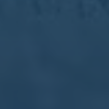
热门新闻
本泽马离队打乱皇马计划 贝林
厄姆转会收入低预期
2026世界杯北美赛程表
世界杯预测官网最佳