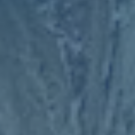
如何提前掌握2026世界杯实时比分大概从哪天几点开始
由于赛程和具体日期在正式公布之前略有变动，而你又希
望尽早规划作息，可以借助以下几个思路来预估 首先 根
据历届世界杯习惯，揭幕战一般安排在当地晚间，故可以
推断实时比分的全球启动仪式会在那一天当地黄金档时间
前后展开 其次 关注国际足联官方公布的赛程一旦具体日
期和开球时间确定，只需将主办国时间换算为自己所在城
市时间，即可得出“我的实时比分开始时间” 第三 留意各大
体育媒体的专题页面 它们往往在赛事前几个月就上线世界
杯专栏，包括倒计时工具、赛程日历和自动换算功能，只
要选择所在时区，就可以清晰看到某一天从几点起会持续
有实时比分更新 最后 如果你习惯在手机日历中安排重要
事项，可以把自己最关注的球队比赛时间全部添加进日
历，并设置提前30分钟提醒，这样一到提醒时间，就是你
进入实时比分模式的起点。
避免信息焦虑的观赛时间管理策略