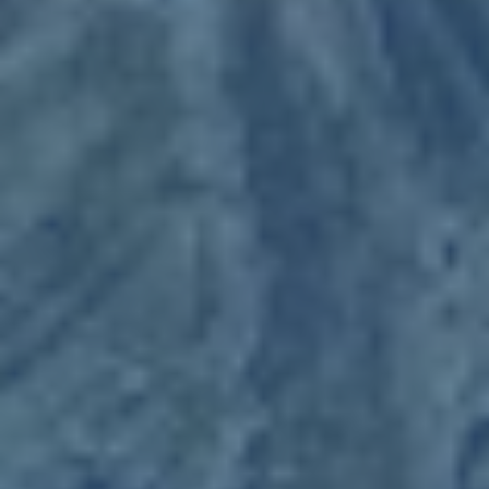
围绕“实时比分几点开始”这个问题，除了关注官方赛程，
还必须理解不同平台的启动机制。大体可以分为以下几类
平台类比分站 通常在比赛开球前10到30分钟，就会发出
赛前预告，一旦开球，比分栏会立刻显示为0比0，并且在
进球后以几十秒内的延迟更新 数据型体育App 多数会在赛
前公布首发阵容及战术板，真正的实时比分与技术统计，
如控球率、射门数、传球成功率等，会在比赛开打后立刻
刷新，第一次刷新往往发生在开场的一两分钟内 搜索引擎
与信息流平台 在你搜索“某队VS某队比分”的约定关键词
时，只要比赛已经开踢，顶部通常会出现实时比分卡片，
该卡片启动时间也基本与开球时间同步 社交媒体平台 实
况更新往往由官方账号或知名解说、媒体人维护，启动时
间更偏内容性质，可能在赛前30分钟就持续发帖，并在比
赛期间实时推文或动态。由此可见，“2026世界杯实时比
分几点开始”与其说是一个固定时刻，更像是一次多平
台、多节点共同进入实时状态的过程。