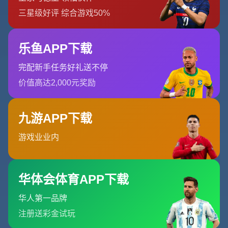
更密集，如何掌握每一场开球时间、从什么时间段开始就
能看到实时比分更新，成了很多球迷在赛前最焦虑的问题
之一。本文将围绕这一核心疑问，从开球时间规律、实时
比分的开启节奏、跨时区观赛安排以及多平台获取方式等
多个角度，为你搭建一个清晰、实用的观赛时间框架。