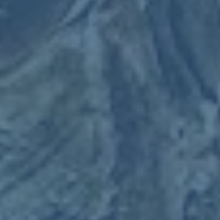
库尔图瓦当选IFFHS年度世界最佳门将 大马丁第二的结
果，某种意义上体现了当下主流评奖机构对门将价值的排
序逻辑。首先是对稳定性的偏好：哪位门将在跨赛季表现
中更少出现低级失误，更能在关键场次维持正常甚至超常
水平；其次是对团队角色的理解度：是否能融入不同战术
体系，在高位逼抢、深度防守、转换频繁的比赛中都保持
适应性；最后才是话题度和高光瞬间的加成。