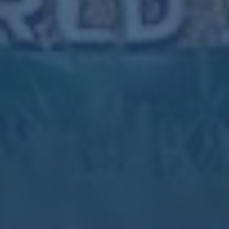
最新世界杯比分推荐及分析网
站入口