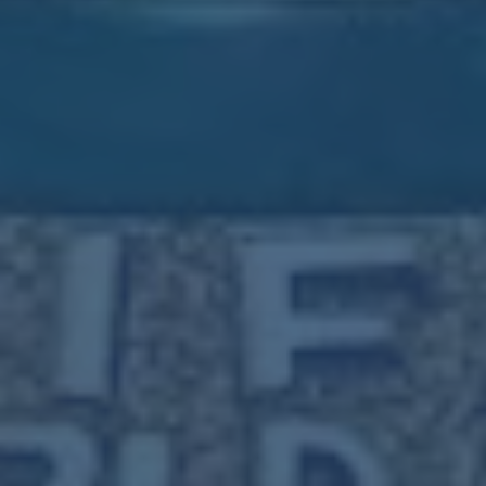
热门新闻
2026世界杯赛程更新
2026世界杯外围最新官方
2026世界杯北美赛程表