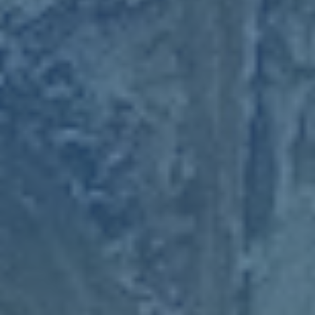
这并不意味着大马丁的世界杯荣誉被低估，相反，他在国
家队层面得到的认可已经非常全面。只是当评选延伸到全
年各项赛事，库尔图瓦所代表的那种“以稳压险”的守门员
风格，就更符合评奖时的综合衡量标准。从某种角度看，
两人的排名差距，反映的是不同类型门将在评奖体系中的
权重差异，而非对个人能力的简单优劣判断。
从两位门将看未来趋势
更值得关注的是，通过库尔图瓦与大马丁的对比，可以预
见未来世界最佳门将评选的一些趋势。现代门将正向两种
极端发展：一类以库尔图瓦为代表，强调位置感、稳健性
和大范围防守覆盖；另一类则近似大马丁，兼具扑救能力
与强烈的性格特征，甚至可以在心理层面为球队增值。随
着战术演化和数据分析的深入，门将评估将越来越少停留
在扑救动作的表面，而更多分析其在队形结构、攻防转换
中的综合影响。
当球迷们在争论“谁才是真正的世界第一门将”时，其实也