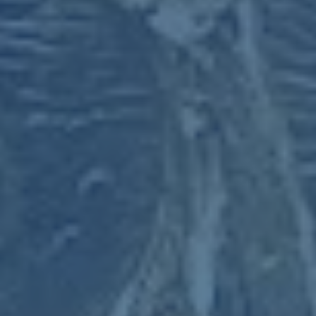
反观漫长赛季，尤其是在俱乐部层面，门将更像是一名耐
力型选手。联赛中每一场“不起眼”的零封背后，是多次对
传中球的稳健接应，是长时间对防线的有序指挥。库尔图
瓦在皇马阵中的任务，在绝大多数时间里并不华丽，但却
极其关键。对比之下，决赛之夜的大马丁像是一枚致命的
匕首，而一个赛季的库尔图瓦更像是一面厚重的盾牌。
IFFHS年度世界最佳门将与其说是对某一场比赛的致敬，
不如说是对整套防守体系长期支撑者的肯定。
评选结果背后的门将价值观