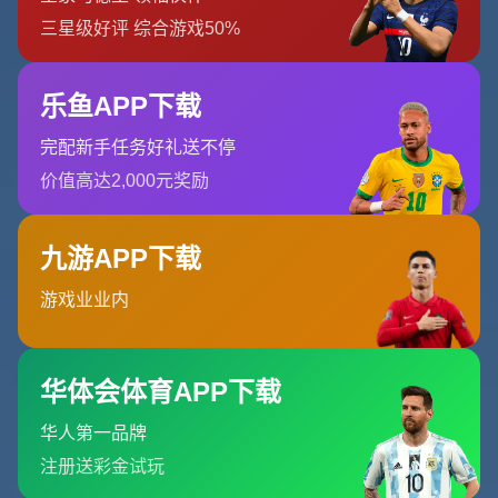
守门员价值的再发现
在现代足球语境中，守门员早已不再只是站在门线上的
“最后一人”，而是进攻组织的起点、防线体系的中枢。
IFFHS年度世界最佳门将评选之所以引发广泛关注，是因
为它不仅是对单一赛季表现的奖励，更是对一个门将在战
术体系、稳定性和关键赛场发挥上的综合认可。库尔图瓦
之所以能在竞争激烈的世界守门员群体中高居榜首，很大
程度上源于他在俱乐部层面持续展现的高水准，而大马丁
则以国家队的世界杯奇迹表演紧追其后。两种风格、两种
路径，折射出当代门将价值评判的多维标准。
库尔图瓦稳定性的隐性威力
提到库尔图瓦，人们很容易将他与皇马的欧冠征程联系在
一起。身高臂长只是外在标签，真正让他赢得评委青睐
的，是那种近乎“无声”的统治力。世界最佳门将并非只看
某一脚神扑，而是看一个赛季乃至数个赛季中，你能有多