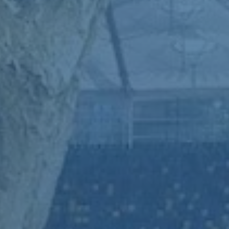
栏目导航
关于我们
服务优势
团队介绍
新闻资讯
联系我们