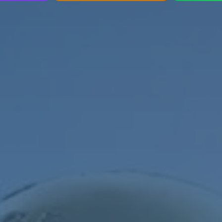
更早画上句号时，难过几乎是所有当事人的本能反
却对他没主动提要求感到满意，这看似矛盾的情绪背
、尊重与责任关系。对于球迷而言，这不仅是一个巨
运作逻辑和球员职业态度的镜子。