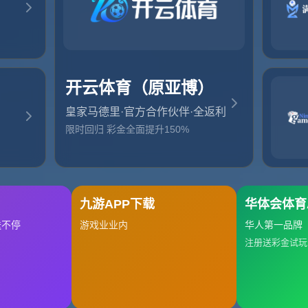
约感到难过 皇马
求