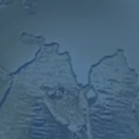
伤，再到最终提前解约，阿扎尔在皇马的经历几乎成
峰期叱咤风云的进攻核心，原本被视作C罗离队后最有
渐迷失。阿扎尔的难过，并不仅因为身体的伤病，更
级球员来说，无法在最大舞台上证明自己，都是难以
落差紧密相关。当初选择皇马，意味着接受更高目
一次次错过关键时刻，竞技状态难以稳定回升，球迷
天赋异禀”转向“玻璃体质”。在这种舆论环境下，提前