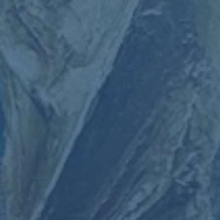
。这种处理方式，避免了伤害球迷情感，也减少了媒
分手反而更有利于双方未来的形象重建。