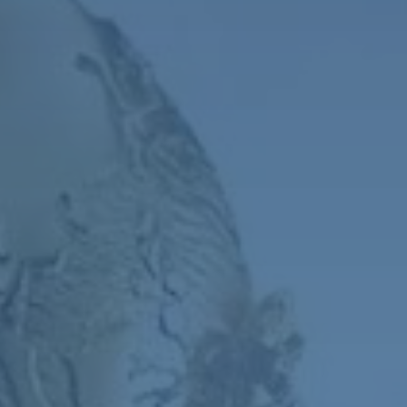
热门新闻
2026世界杯比分教程
最新网址
西媒-皇马中场创造力
下降 魔笛本赛季作用
会很重要