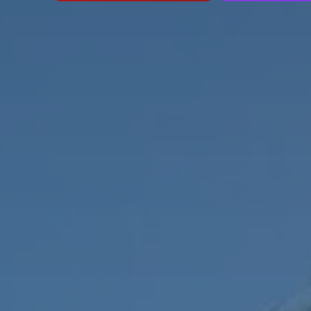
当一段本被寄予厚望的合作，比约定时间
应。阿扎尔对提前解约感到难过，而皇马
后，其实藏着现代职业足球中复杂的利益
星陨落的伤感故事，更是一面折射俱乐部