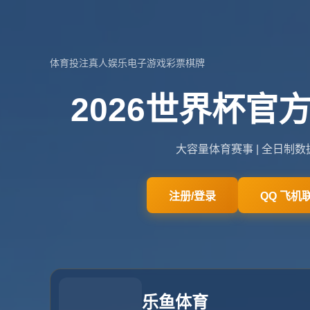
网站首页
关于我们
服务优势
团