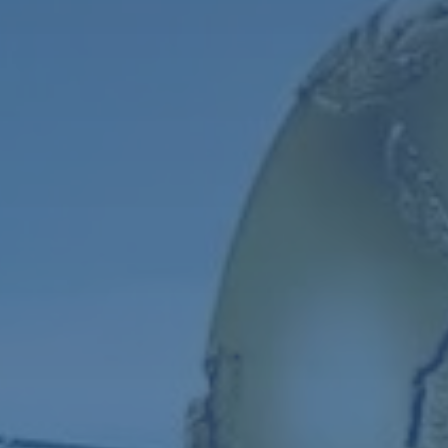
从加盟初期的万众期待，到后来的频繁受
了“高开低走”的典型案例。一个在英超巅
可能接过进攻大旗的球员，却在伯纳乌逐
是对自我价值未能兑现的惋惜。对任何顶
轻易释怀的遗憾。
从心理层面看，他的难过也与个人期待的
标、更大压力和更严苛的审视。伤病让他
对他的耐心逐年消耗，而媒体的评价也从“