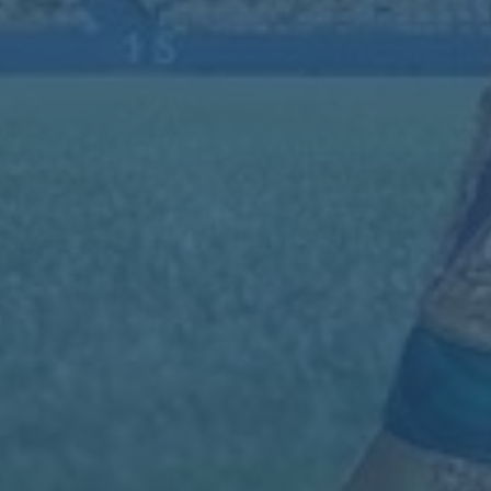
站在阿扎尔的角度，他的难过其实还包含
术核心，无论是盘带、突破还是关键进球
仅要面对更激烈的内部竞争，还被寄予“下
状态一再受质疑，连昔日标志性的灵动盘