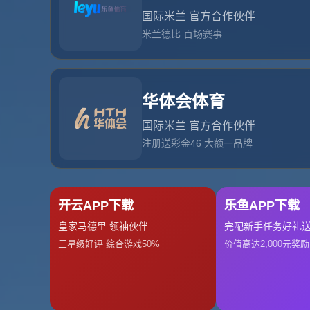
新闻资讯
新闻资讯
阿扎尔对提前解
满意其没提要
2026-06-19T01:40:04+08:00