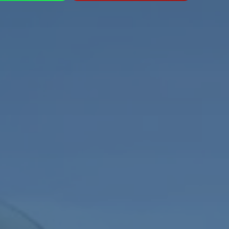
关于kaiyun
本平台专注于国际足球赛事信息整合，以
2026世界杯为核心，持续更新比赛时
间、实时比分及球队表现等数据内容。结
合赛事新闻与精彩回顾，为用户打造全
面、便捷的赛事资讯获取平台。...
搜索