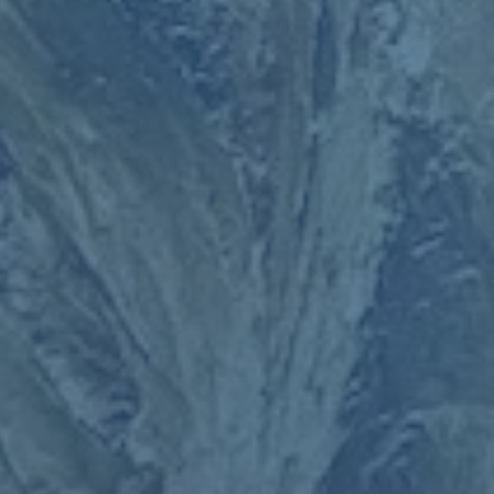
。皇马不再强行坚持一份已经难以产出正向价值的合
自己的位置与待遇，这种双向体面在当今足坛并不多
是纯粹的法律文本，更承载着信任、期待与风险分
度时，继续拖延往往只会产生更多负面关注。阿扎尔
；皇马的满意，则反映出他们更看重过程中的职业态
比，让这次提前解约多了几分人情味，而不只是冷冰
纠纷并不罕见。某些球员在状态明显下滑后仍坚持坐
乐部一边承受舆论压力，一边支付高额工资，最终双
迷称为“躺合同”的案例，让球员与俱乐部关系变得
就显得格外克制。一方面，皇马没有选择公开“甩
球员；阿扎尔也没有利用舆论为自己争取更多利益，而