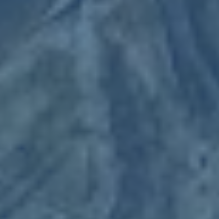
化 这部分内容对于想进行深度分析或参与竞猜的用户尤为
重要 若不懂这些指标 推荐先通过专门的教程栏目 学习基
础概念 再结合比赛过程查看变化 这样才能真正用好“比分
+教程”的组合
如何借助教程内容提升世界杯观赛体验
比起单纯的赛果查询 更高阶的玩法是利用教程内容提升对
比赛的理解和判断力 不少优质站点在2026世界杯前后都
会推出一整套教学栏目 包含文字图解 视频讲解和数据案
例 例如 一篇题为“如何通过前15分钟射门数据判断大球概
率”的文章 会以往届世界杯数十场比赛为样本 统计当上半
场前15分钟总射门数超过7次的场次 有多大比例最终打出
大比分 再结合比分页面的实时统计 教你如何在比赛进行
中快速判断节奏是否偏向“开放对攻型” 又如“亚洲盘口基础
入门”会解读让球盘 大小球 让球胜平负的区别 结合实际世
界杯小组赛的案例 展示盘口从初盘到临场如何因伤病 天
气和舆论而变化 若你提前熟悉这类教程 在使用2026世界
杯比分教程最新网址时 就不仅是看数字 更是在跟着专业