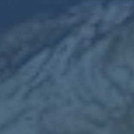
世界杯赛程几点开始
需求表单