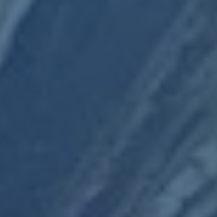
地的营销链接干扰