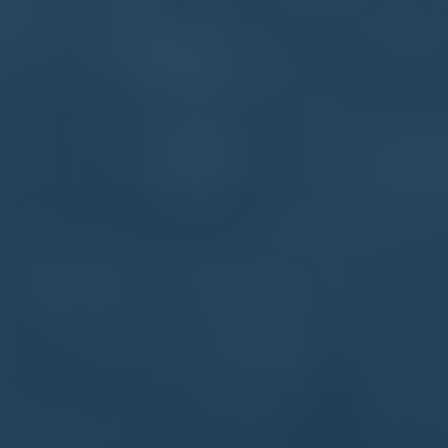
全面解析世界杯外围分析官方
网推荐
巴黎提高对琼阿梅尼的报价 但
皇马不会加价
世界杯外围下载最佳