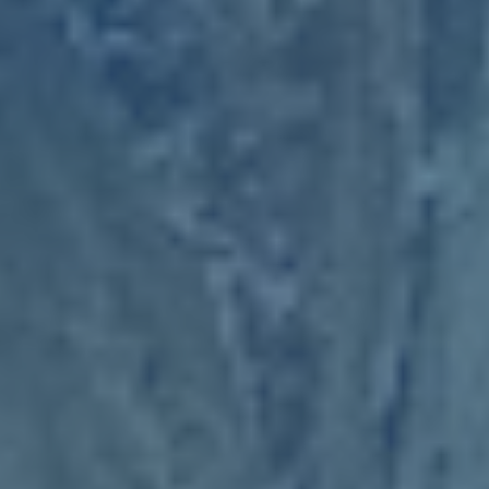
避免落入虚假比分和假教程的陷阱
2026世界杯期间 一些不良网站会利用“比分最快”“内部玩
法教程”等噱头吸引点击 用户稍有不慎就可能泄露隐私甚
至遭遇财产损失 在使用各种所谓2026世界杯比分教程最
新网址之前 不妨按照以下原则自检 一 不在不明来源的页
面填写身份证 银行卡或验证码信息 正规比分与教学站点
不会要求你上传此类敏感内容 更不会以“解锁高级教程”为
由诱导转账 二 不安装来路不明的插件或可执行程序 有些
网页会提示“安装助手才能查看完整比分” 实际上可能携带
木马 建议只通过安卓应用商店 苹果App Store 或已知安全
渠道安装APP 三 多端验证信息一致性 若一个站点给出的
比分明显与电视直播 官方APP或大型体育媒体不一致 应
立刻停止使用 避免成为“被操纵数据”的受害者 将这些安全
意识和甄别技巧视作“基础教程”的一部分 可以显著降低在
寻找“最新网址”时遭遇风险的概率
为2026世界杯提前做好个人比分工具箱