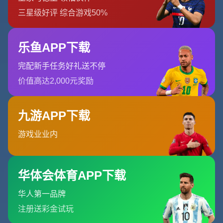
程获取方法 就显得格外重要 本文将以通俗易懂的方式 帮
你理顺从“如何找对网址”到“怎么读懂比分数据”的完整思
路 帮助你在2026世界杯期间少走弯路 把时间都用在真正
的观赛和分析乐趣上
正确理解2026世界杯比分教程最新网址的核心含义