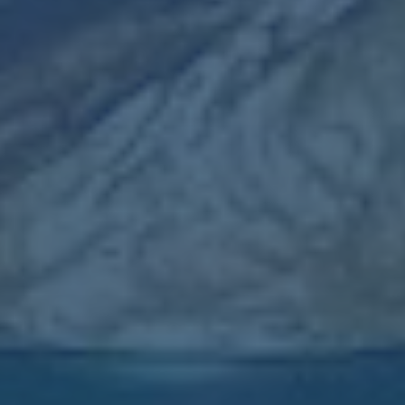
关于我们
关于kaiyun
本平台专注于国际足球赛事信息整合，以2026世界杯为核
心，持续更新比赛时间、实时比分及球队表现等数据内
容。结合赛事新闻与精彩回顾，为用户打造全面、便捷的
赛事资讯获取平台。...