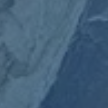
等，及时排查并卸载。使用复杂度较高且独立的登录密
码，避免在多个平台间重复使用同一组账号信息，减少因
单点泄露导致的连锁风险。不建议在公共WiFi环境下频繁
进行涉及账户和财务的操作，这一点对所有参与世界杯竞
猜的用户都同样适用。只有将可信的官方地址与良好的个
人安全习惯结合起来，才能在畅享赛事激情的最大限度守
护自己的数字资产和隐私。
【开云体育】官方顶级竞技大厅，获取最新盘口赔率与极
速在线体验，大额无忧提款，请认准正版授权。
分享至
上一篇