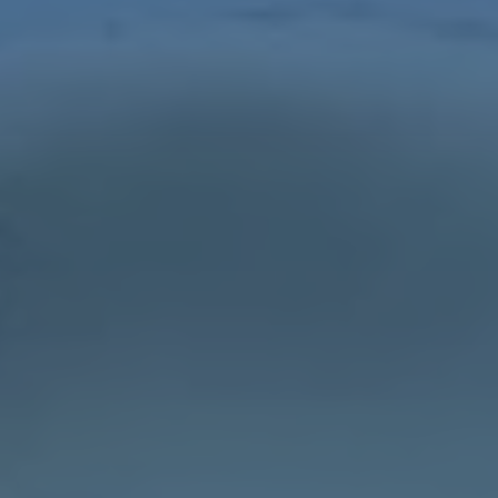
的选择权。用户在整理自己所掌握的2023世界杯竞猜APP
官方下载地址时，除了关注链接本身，也要对安装后的权
限请求进行甄别，一旦发现过度索取，建议立即卸载并清
理相关数据。
功能与体验维度下的选择参考