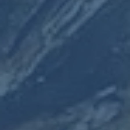
提交
关于我们