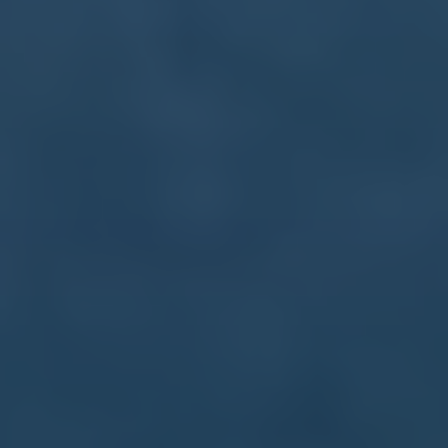
站入口
栏目导航