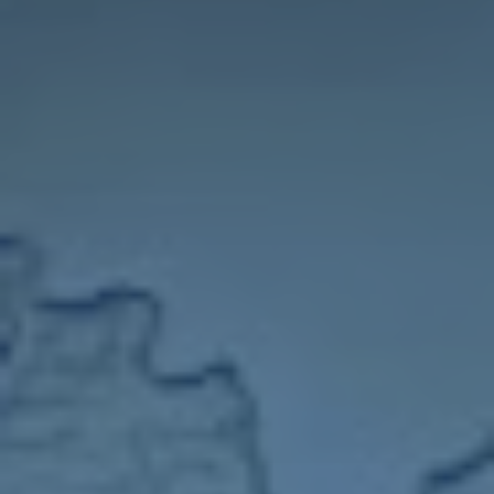
网络时代 民间整理的世界杯数据平台层出不穷 有的以图
形可视化见长 有的追求即时更新 但无论形式如何创新 最
终仍绕不过官方权威数据的基准地位 这就形成了一个有趣
的生态 也即官方权威世界杯比分排行榜提供基准 民间平
台提供二次加工 例如 某些第三方网站会将官方比分数据
与球队身价 世界排名 甚至球员个人技术统计综合呈现 为
用户提供更丰富的解读维度 然而 一旦出现与官方排行榜
相悖的情况 比如积分计算错误 或是赛事规则理解偏差 最
终仍需要以官方公布结果为准