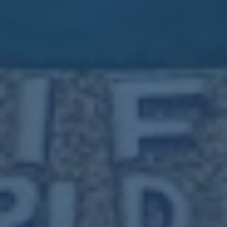
搜索
热门新闻
2026世界杯足球赛事投注网站
官方网址入口
皇马即将官宣与维尼修斯续约
球员会获队内顶薪