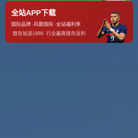
统一裁决 标杆清晰无歧义