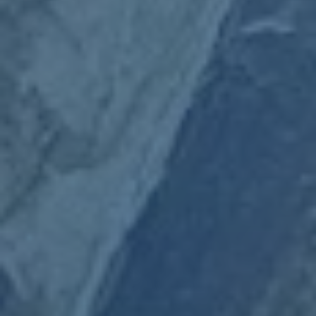
下一篇
2026世界杯外围最新地址官方
需求表单