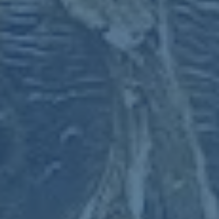
不匹配。理性的做法，是通过
盘口变化与数据对比
寻找性
价比，而不是用“支持热门”或“博冷门”来简化思考。举个
典型案例 某届世界杯小组赛，传统强队面对首次参赛的新
军，初盘让一球半，后续在强队主力轮换消息传出后，盘
口却仍然坚挺，甚至出现强队方向水位走低的情况，很多
人认为这是“庄家诱上盘”，于是大举押冷门，结果强队轻
松大胜。事后复盘可以发现，盘口并未真实反映出看空强
队的态度，反而是在“顶住”市场分歧。这类“假冷门”之所
以收割散户，很大程度上源于玩家过度解读情绪，而忽视
了盘口本身的平衡属性。
从新手到理性玩家 世界杯投注的实战思路
对大多数普通球迷而言，世界杯投注更多是一种娱乐参
与，而不是职业谋生方式。要想在保证安全的前提下尽可
能减少失误，可以从几个简单但有效的原则做起。首先是
预算控制
，提前设定本届世界杯的总投入上限，并拆分到
每个比赛日，做到“只用输得起的钱下注”，避免在连输后