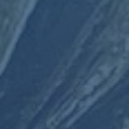
提交
关于我们