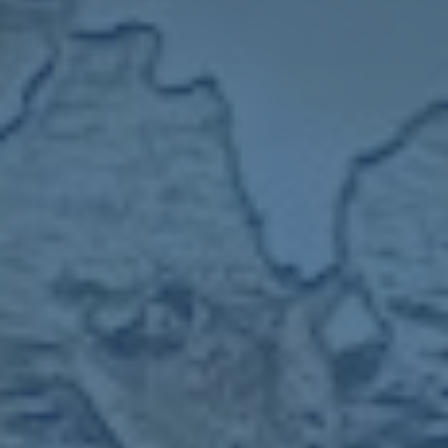
经常出现“慢热”“轮换”的情况，热门不等于稳赢。亚盘则
更考验你对
让球盘
的理解，比如强队让一球，想要全赢就
必须净胜两球，这时你需要结合球队进攻效率、对手防守
强度去评估胜出空间。大小球投注则聚焦于总进球数，与
谁胜谁负关系不大，防守强队相遇时小球通常偏热，但一
旦出现提前出线或生死战，球队打法可能突然开放，这类
赛前信息往往比赔率变化更关键。至于更细化的角球盘、
半场盘、球员进球等玩法，适合对某支球队或联赛非常熟
悉的玩家，用来放大自己在信息上的优势，而不是当作
“刺激项目”随意尝试。
冷门与热门的微妙平衡 不做情绪的俘虏
世界杯历史从不缺爆冷名场面，因此不少人会走向另一个
极端——只要是大热门就刻意对着干，以为“专吃冷门”就是
高端玩家。事实上，热门盘口和冷门机会并不矛盾。热门
之所以热门，多半是实力优势与公众预期的叠加，只是部
分场次中这种预期被放大了，导致赔率被压缩、风险收益