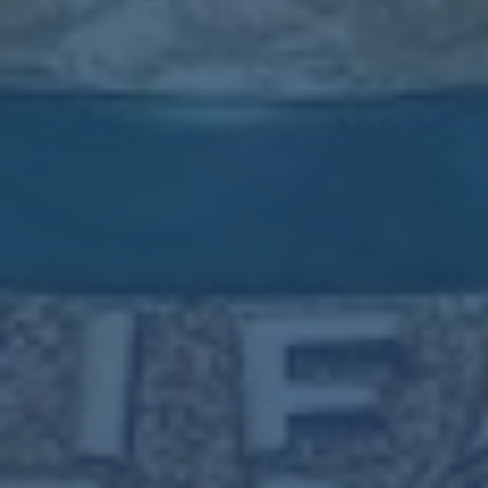
热门新闻
世界杯买球开户