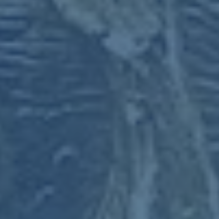
可查询的信息可靠
在世界杯外围注册之前 先设定自己的安全边界
即便你已经通过上述方法找到一个相对靠谱的世界杯外围
注册入口 仍然需要为自己设立清晰的安全边界和资金管理
策略 一方面 不建议在初次使用的入口上投入过大金额 即
便平台表面再正规 也应先以小额测试方式验证充值 提现
和客服响应情况 只有在多轮测试后表现稳定 才考虑适度
提高投注额度 另一方面 要做好数据分离 不要在多个不相
关网站重复使用同一套账号密码 更不要在来路不明的入口
提供过多敏感信息 例如详细职业信息 不必要的证件照片
等 同时 养成定期更换登录密码的习惯 避免在公共网络环
境下操作账户 这些看似与“入口地址推荐”无直接关系 却是
确保入口再变 账户依然安全的重要一环