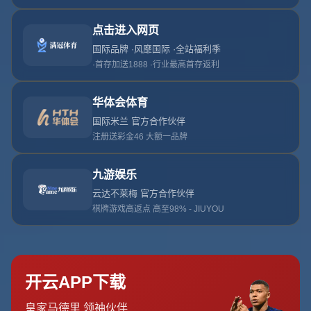
新闻资讯
最新世界杯外围注册入口地
址推荐
2026-07-04T04:10:04+08:00
最新世界杯外围注册入口地址推荐 深度指南
每逢世界杯临近 各类外围投注平台都会集中“发力” 新用户
奖励 五星盘口 实时串关等词汇频繁出现 但真正让老玩家
在意的 往往不是送多少彩金 而是入口地址是否稳定 访问
是否安全 注册是否合规 因为一旦官网域名被封或假链接
混入 不仅账户资金可能受损 还可能牵涉隐私泄露 因此 围