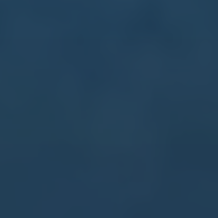
服务优势
团队介绍
新闻资讯
联系我们