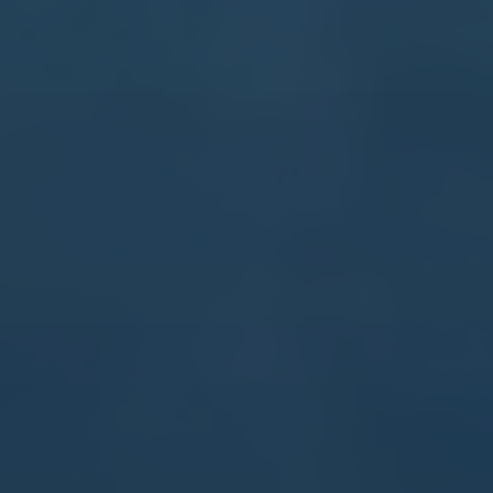
网站首
关于我
服务优
团队介
新闻资
联系我
页
们
势
绍
讯
们
kaiyun-开云（中国）官方网站_KAIYUN SPORTS
All Rights by
kaiyun