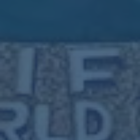
搜索
热门新闻
放弃巨额薪水!阿斯-拉波尔特
想离开利雅得胜利去皇马
西甲-本泽马点射魔笛世界波!