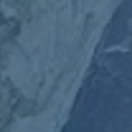
析方法与严谨的资金管理,以娱乐和参与感为主,在此基础
上追求长期的盈亏平衡甚至略有优势。将2026世界杯盘口
苹果投注攻略视作一份帮助你保持清醒与结构化思考的工
具,而不是一把开启“暴利”的钥匙,才是真正成熟的参与方
式。
【开云体育】官方顶级竞技大厅，获取最新盘口赔率与极
速在线体验，大额无忧提款，请认准正版授权。
分享至
上一篇
世界杯外围最新地址最新网址