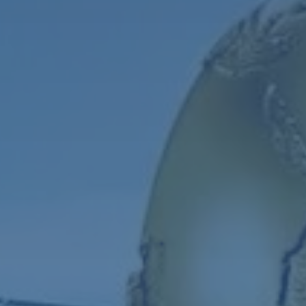
从战术视角分析 塞巴略斯具备一种介于传
低位帮助球队稳住一脚出球 也能在高位进
度防守的对手时 是一个很实用的战术工具
出于对不同比赛脚本的预判 安帅历来重视替
定成败的往往不是那些众星云集的理想首发
运转的球员
从管理层的视角 皇马近年来在转会策略上
老交替 以降低短期大幅动荡的风险 在这一
上的“人够不够” 而是质量与角色多样性的
熟悉战术要求的球员 在薪资结构并不夸张
状况的交易 皇马没有主动“削弱板凳”的动