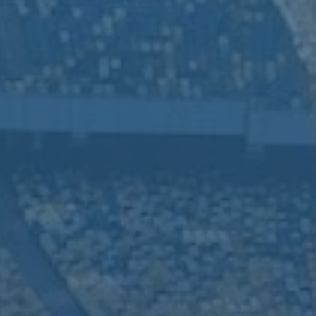
值得对比的是 皇马早年对待某些中场的方