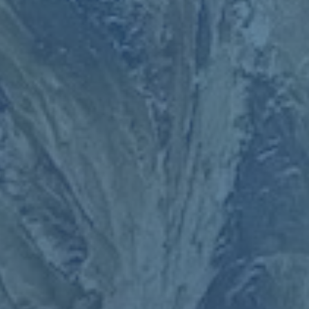
无疑具有一定诱惑 努力争取稳定主力身份 对任何处
生涯从来都是机会 与平台 与风险交织的平衡题 在
有限但含金量极高的出场时间 一旦能在关键阶段贡献
 而前往摩纳哥 则是以更多上场时间为交换条件 但
环的可能 对球员与俱乐部双方而言 这并不是一个可