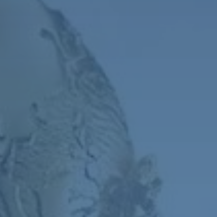
热门新闻
世界杯投注最新地址
官方
2026世界杯直播APP
下载最佳