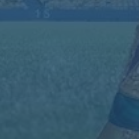
经验和增加身价 但那既有球员极度年轻 
冲击冠军 又要平稳过渡的关键周期 对成
在罗马诺爆料中 皇马几乎没有太多犹豫地
而是当前时间点不适合作为放行节点
如果我们从更宏观的足球生态视角来看 这
摩纳哥这样的俱乐部更倾向于用租借加部分
务更加谨慎的环境里 以低成本撬动豪门边缘
产”的定义正在悄然改变 那些过去被视为可
视为维持球队竞争力的必要储备 在伤病密
走熟悉体系的轮换球员