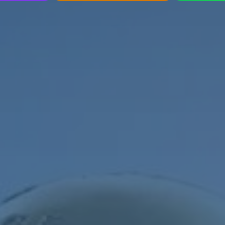
一条关于塞巴略斯的消息再次把皇家马德里与摩纳哥
试租借塞巴略斯 但皇马并未点头 这看似普通的一次
管理以及未来规划的复杂考量 也揭示了中场技术型球
斯并不令人意外 这支法甲球队长期以来善于在转会市
员 通过合适的体系和足够的出场空间激活球员价值
转会收益铺路 塞巴略斯这种风格的中场都极具吸引
球的能力 在节奏控制和中前场衔接方面有着独特作用
样的个人特质很难忽视
一次简单的“不出租” 更是一种关于阵容和风险的综合
厄姆 巴尔韦德 楚阿梅尼 卡马文加等新核心 以及依旧
成 但从整个赛季的维度来看 伤病轮换 战术灵活性
走一位有经验且战术适应度不错的轮换球员 对安切
的那一位 却是关键时刻可以信赖的那一块“安全拼图”