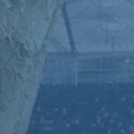
栏目导航
关于我们
服务优势
团队介绍
新闻资讯
联系我们