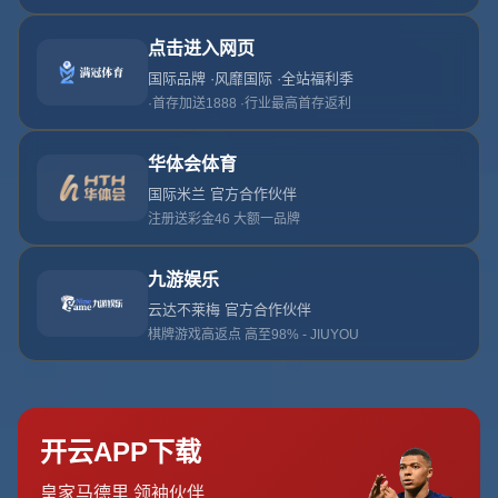
新闻资讯
2026美加墨世界杯热门球队
中国时间
2026-06-02T04:10:04+08:00
2026美加墨世界杯热门球队中国时间观赛全攻略
每四年一次的世界杯，总能点燃中国球迷深夜的激情，而
即将在美加墨三国举办的2026世界杯，更是被视为“扩军
时代”的开端。如何在中国时间下合理安排作息、锁定真
正有实力冲击大力神杯的热门球队，既看得过瘾又不被信
息淹没，正成为许多球迷关心的话题。相较以往在欧洲、