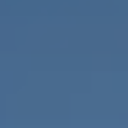
观赛清单的前提。
南美双雄 阿根廷与巴西在中国时间的“黄金时段”
如果说哪一类热门球队更值得中国球迷“熬夜也要看”，阿
根廷和巴西几乎无需争论。作为卡塔尔世界杯冠军，阿根
廷在梅西之后仍会凭借深厚的足球传统和完善的青训体系
保持极高竞争力；巴西则拥有源源不断的天才攻击手，始
终是冠军最大热门之一。从以往世界杯和美洲杯的赛程分
布来看，南美球队的比赛在美洲本土通常安排在当地晚间
的黄金时间，这换算到中国时间往往对应清晨时段，如早
上6点到9点之间。对于中国观众来说，这一时间段相较凌
晨两三点要友好很多，完全可以通过提前早睡、早起看球
的方式兼顾身体状态。许多球迷在卡塔尔周期就形成了
“清晨看南美”的习惯，此次美加墨世界杯很可能延续这种
节奏。阿根廷和巴西的比赛，将是中国时间下最容易“常
态化追完”的热门球队场次，尤其适合上班族在工作日前
后安排合理作息。