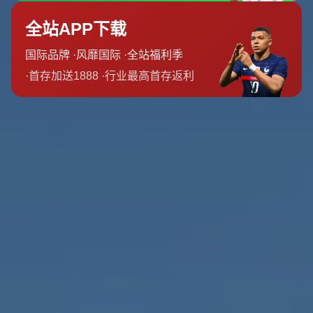
2026美加墨世界杯首次扩军至48支球队，意味着更多黑
马有机会杀出重围，但真正被视为热门球队的，仍集中在
少数传统豪门与部分崛起中的强队身上。从整体实力、阵