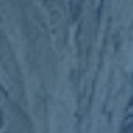
随着直播技术和移动互联网的发展，中国球迷在2026美加
墨世界杯期间将拥有比以往更丰富的观赛形式：高清直
播、多机位、战术视角、即时数据面板等都可以根据个人
需求选择。对于无法在中国时间实时观看热门球队直播的
观众来说，平台提供的“回看功能”和“精编集锦”尤为重
要。通过选择10分钟进球集锦、30分钟扩展集锦、全场录
像等不同层级，球迷可以在碎片化时间里补完关键场次，
而不必为一次直播错过而遗憾。借助智能设备的提醒功
能，将热门球队的关键场次添加到日历或提醒列表中，可
以有效避免因时差混乱记错比赛日期和时间。对于深度球
迷，还可以配合战术分析视频、数据网站和社交媒体讨
论，让“看球”从单一的观看行为升级为多维度参与，即便
错过了深夜的现场，也有办法第二天在清醒状态下“复盘”
整场比赛。