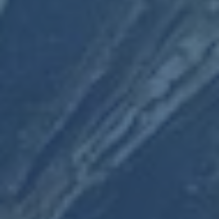
上一篇
吕迪格-我们仍然有信心 但这样的逆
转太疯狂了
下一篇
7M晚报-吉达联合挖角曼城 沙特1.5亿
欧报价穆帅
需求表单