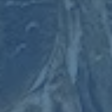
新兴热门球队的崛起 如何搭配主流豪门观赛
2026美加墨世界杯扩军后，部分原本在世界杯上属于“准
黑马”的球队，有望越发稳定地跻身热门行列，例如克罗
地亚、荷兰，以及一些非洲与北美的强队。以克罗地亚为
例，连续两届世界杯表现出众，防守稳健、中场有创造
力，在淘汰赛中极具韧性；荷兰则在战术调整和年轻球员
培养方面持续推进，随时可能在大赛中完成突破。对于中
国观众来说，这些队伍的比赛时间未必都在黄金时间，但
可以利用与传统豪门的交叉对话来进行筛选：当热门球队
之间直接对决时，即便开球时间比较“刁钻”，也值得安排
一次深夜或清晨的守候；而当新兴热门面对相对较弱的对
手时，则可以根据中国时间和个人日程决定是否观看全
场，或仅通过集锦、技术统计了解大致走势。这种“主线
看豪门、副线追新贵”的策略，会让整个世界杯观赛过程
既有稳定的关注点，又有惊喜与新鲜感。
利用中国时间差设计个人观赛策略