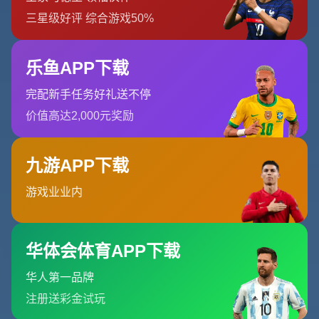
拜仁续约报价仍然有效背后的信号
从记者的表述来看 拜仁慕尼黑方面给阿方索戴维斯开出的
续约合同并没有被撤回 也没有进入冷冻状态 这意味着俱
乐部仍然将他视为中长期规划中的关键一环 对这位左路核
心保持着明显的信任和期待。通常情况下 当一名球员长期
拒绝续约 或者明确表露出“想走”的态度时 俱乐部要么会下
调续约条件 要么干脆转入“出售模式” 但拜仁选择让报价继
续“在线” 本身就是一种态度表达 既是诚意 也是策略。对
阿方索而言 这也在客观上保留了一个安全且清晰的选项
一份来自熟悉环境 并拥有稳定竞争平台的合约 对任何职
业球员来说 都具有极强的吸引力。
未与皇马谈判的澄清意味着什么
外界关于阿方索与皇家马德里的关联已经传了很久 从战术
需求到媒体渲染 似乎他加盟伯纳乌只是时间问题 然而记
者给出的关键信息是
拜仁今夏并未与皇马就阿方索的转会
展开正式谈判
。这句话的含义非常值得拆解 首先 它并不