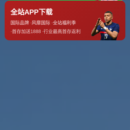
否认皇马对球员的欣赏 也无法排除经纪人层面的接触和试
探 但至少说明 在俱乐部官方层面 双方尚未进入到实质性
的磋商阶段。其次 这也折射出拜仁目前的立场 更偏向“先
力保续约 再考虑转会”的逻辑 这与他们历来希望在主动姿
态下处理核心球员去留的传统是相吻合的。对于流言满天
飞的当下 如此澄清在一定程度上为传闻降温 也为球员本
人提供了稍显宽松的舆论环境。
阿方索在拜仁体系中的独特价值
之所以“拜仁续约报价仍有效”这一表述能够引起外界关注
根本原因在于阿方索在球队体系中的不可替代性。他不仅
仅是一名左后卫 更是连接防线和进攻端的节奏加速器 在
现代足球注重边路纵深和反击速度的背景下 这样一名球员
的战术价值极高。在拜仁 阿方索的高速前插可以为边锋拉
开空间 他的回追能力又能弥补高位压上带来的身后风险
这类综合属性并非简单通过转会市场就能复制。对于拜仁
而言 失去一名这样的球员 不只是阵容名单上少了一个名
字 而是整个战术体系需要重新适配 这也是俱乐部愿意持