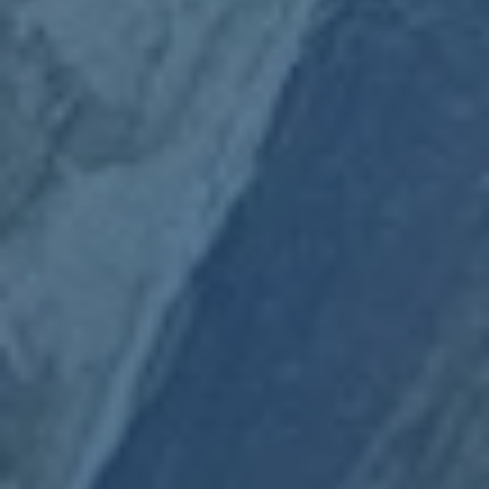
上一篇
西媒-皇马中场创造力下降 魔笛本赛
季作用会很重要
下一篇
世界杯直播免费
需求表单