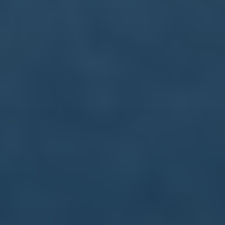
平台推荐
栏目导航
关于我们
服务优势
团队介绍