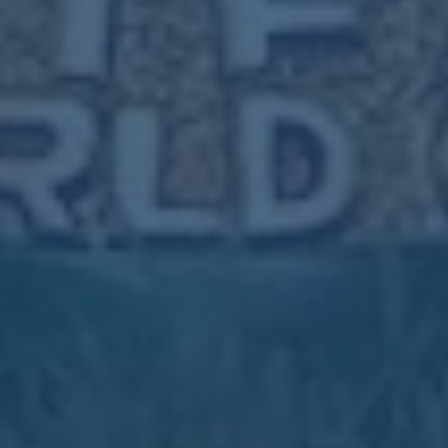
热门新闻
2026美加墨世界杯每日赛程中
国时间
2026世界杯比分网站最新资讯
与赛果分析
7M晚报-吉达联合挖角曼城 沙