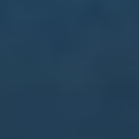
服务优势
团队介绍
新闻资讯
联系我们
网站首
关于我
服务优
团队介
新闻资
联系我
页
们
势
绍
讯
们