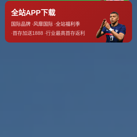
本素养
阿森西奥远射破门的象征意义
这场比赛的唯一进球来自阿森西奥 一脚标志性的远射破门
再次证明了他在关键时刻的终结能力 对于长期在皇马阵中
扮演“轮换与替补角色”的他来说 这不仅是一个漂亮的进球
更是一次价值极高的自我证明 在密集防守面前 远射往往
是撕开僵局的最直接方式 而阿森西奥的这脚射门 正是建
立在长期训练与对比赛空间敏锐感知基础上的结果
从战术层面看 赫塔菲在禁区内堆积大量防守力量 逼迫皇
马进行外线传导 如果球队缺乏远射威胁 对手完全可以把
注意力集中在禁区防守与头球解围上 然而阿森西奥一次恰
到好处的前插与停球 紧接着果断起脚 将比赛从胶着状态
中硬生生拽向有利于皇马的一端 这种能力对于一支目标是
联赛和欧冠双线冲刺的球队来说 极其重要 因为即使在战
术执行到位的情况下 仍然有大量比赛会进入“卡壳”状态 而
能够用个人能力解决问题的球员 就成了决定走向的关键变