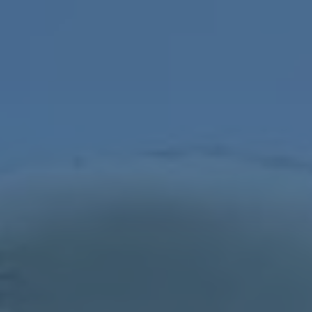
还必须用表现证明自己配得上更多出场时间 在这场1 0赫
塔菲的比赛中 皇马轮换阵容下依然保持了对比赛节奏的掌
控 说明球队内部的训练质量和战术统一度达到了较高水平
可以把这场比赛看作一个典型案例 当阿拉巴 吞并等核心
防线球员休息时 替补中卫需要在出球稳定性和对抗硬度之
间取得平衡 一旦传球失误或判断迟疑 就可能给赫塔菲这
种善于利用反击机会的球队留下可乘之机 同样 在中场位
置上 当莫德里奇 克罗斯轮休或出场时间受控时 替补球员
必须接过组织与衔接的责任 确保球队在转换阶段不掉链子
这意味着 皇马的轮换不仅是体能管理 更是体系复制