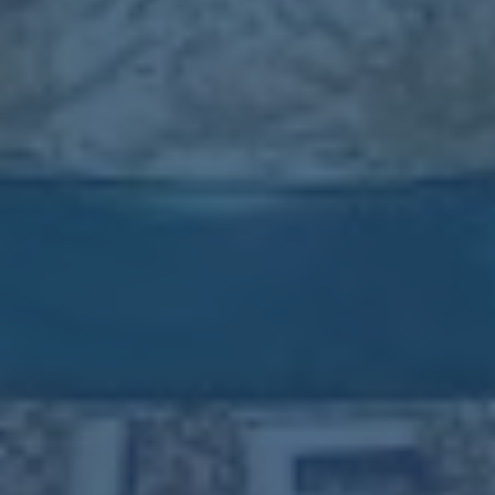
关于kaiyun
本平台专注于国际足球赛事信息整合，以2026世界杯为核
心，持续更新比赛时间、实时比分及球队表现等数据内
容。结合赛事新闻与精彩回顾，为用户打造全面、便捷的
赛事资讯获取平台。...
搜索