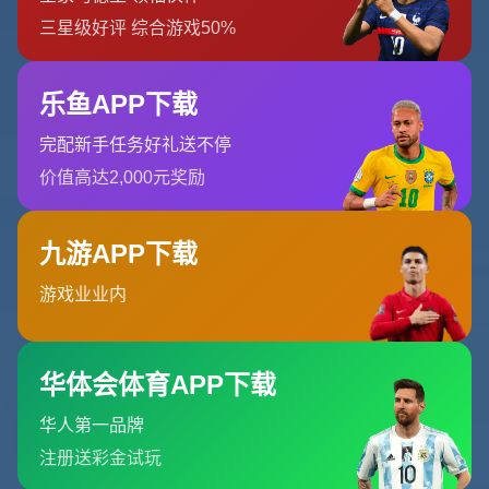
比赛管理和球员心态的阶段性答卷 对正处于多线作战关键
期的皇马来说 这样的胜利远比比分本身更有价值
轮换背后的战略考量
提到“大轮换” 很多人第一反应是主帅在“保留实力” 为欧冠
或关键强强对话留力 但真正的高水平俱乐部管理 绝不是
简单的主力休息 替补出场 在这场皇马主场对阵赫塔菲的
西甲联赛里 主队在多名核心球员轮休的情况下依然选择主
动控球 高位压迫 并通过不断的节奏变化撕开对手防线 这
本身就说明 安切洛蒂并没有把轮换当成“任务赛” 而是当成
检验整体体系成熟度的一次严苛测试
赫塔菲向来以强硬防守著称 面对这种对手 换下多名主力
前场组织者 理论上会削弱皇马在狭小空间内的创造力 然
而通过对比赛节奏的控制以及边路和肋部的轮番试探 皇马
逐渐将比赛掌控在自己手中 这种在轮换阵容下仍能维持高
水平统治力的能力 是任何志在争冠的球队都必须具备的基