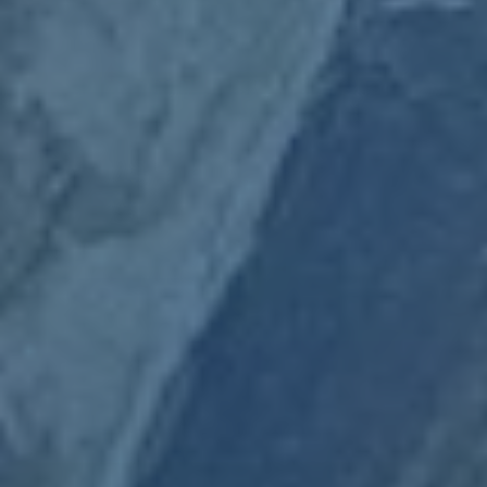
【开云体育】官方顶级竞技大厅，获取最新盘口赔率与极
速在线体验，大额无忧提款，请认准正版授权。
分享至
上一篇
2026世界杯比分预测怎么看
下一篇
2026美加墨世界杯直播入口什么时候
开始