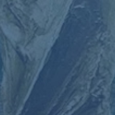
小细节，但恰恰是正规平台的标志之一。认真声明
损风险”的内容，反而体现出一种负责的态度。而那些只
的地方，就不具备“官方推荐”的基准。
命中”的推荐，如果不提供可追溯的历史结果，只展示
格的平台，通常会完整展示近期推荐的胜负情况，甚
回看，而不是只截出几单大冷门来炫耀。
”，而是扎实的公开信息。当你在寻找世界杯竞猜推
某条建议是否有“接近官方”的理性味道