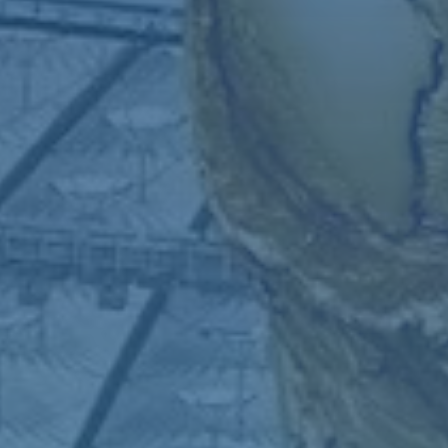
每到世界杯，球迷们除了熬夜看球、和朋友
几乎成了必备话题。信息过载、套路横生
里跟风，不如回到更稳妥的方向——学会识
对理性的方式，享受世界杯带来的紧张与
从“官方”两个字说起
说到“世界杯竞猜推荐官方”，很多人第一
事实上，真正意义上的“官方”只负责赛事