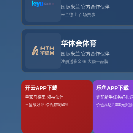
新闻资讯
新闻资讯
世界杯竞猜推
2026-06-22T01:40:04+08:00
世界杯竞猜推荐官方平台到底该怎么看