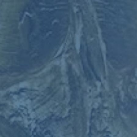
激情讨论之外，“怎么买一注”、“跟谁的推荐更靠谱”
，也让不少人心里打鼓。与其在各种聊天群和短视频
别真正接近“官方标准”的世界杯竞猜推荐逻辑，用相
乐趣。
反应是“是不是有一个权威机构，统一给出下注方案”。
组织和基础信息发布，并不会给出购买建议或盈利承