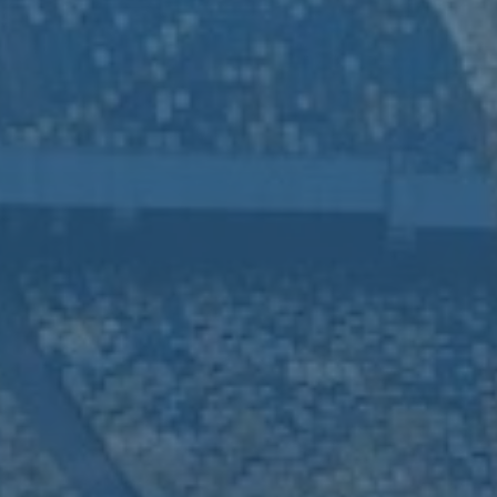
第二 是否有清晰的免责声明
这听上去像是
“不构成投资建议”“请理性购彩”“存在亏
强调“命中率”“内部消息”，却从不提风险
第三 是否公开历史记录
任何声称“持续高
部分成功案例，就值得警惕。接近官方风
至会用列表方式呈现，允许用户按照时间
世界杯竞猜推荐要看哪些核心信息
真正帮助你做决定的，不是几个所谓“内幕
荐时，可以优先关注下面几个维度，来判断