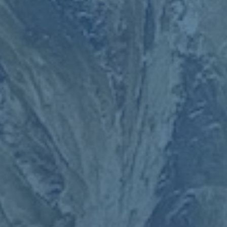
推荐”，更多是一种期待——希望参考的信息在以下几
程、伤停信息、历史对战记录、赔率数据等，来自经
”。二是分析逻辑透明。真正靠谱的推荐不会只给结
状态、战术风格、心理压力等因素。三是风险提示充
都会强调理性投注、量力而行，而不是刺激性地鼓吹
pp、自媒体账号、社群服务等，要辨别它们与所谓
细节入手
方范的推荐平台，通常会在赛前提供比较完整的对阵
键球员状态、教练战术倾向，以及较为客观的技术统
“跟就完事”，几乎可以判定它离“官方”极远