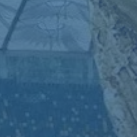
诺。但在现实中，大家口中经常说的“官方
个方面接近“官方标准”
一是数据来源正规。这意味着所依赖的赛
认证的机构，而不是道听途说的“内部爆料
论，而是能解释清楚“为什么”，包括球队
分。任何接近“官方态度”的平台或内容，
“翻倍”“稳赢”。
怎样判断一个平台是否接近“官方风格”
在众多世界杯竞猜推荐渠道中，有网站、A
“官方风格”之间的距离，可以从几个具体
第一 内容是否以信息服务为主
一个偏向官
背景 包括球队近期战绩、主客场表现、关
计。如果你看到的页面只有一句“稳”“梭哈”