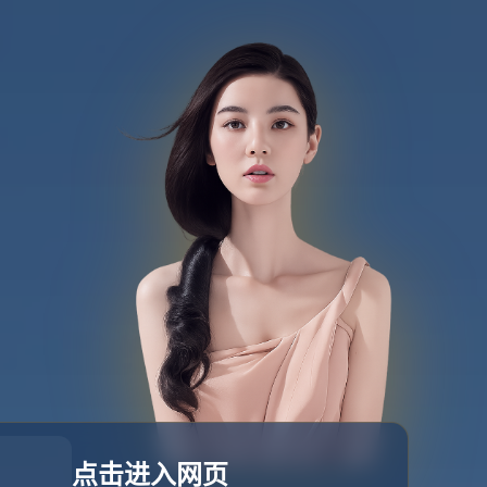
电话
阳市孟津县城关镇
025-5853954
立即咨询