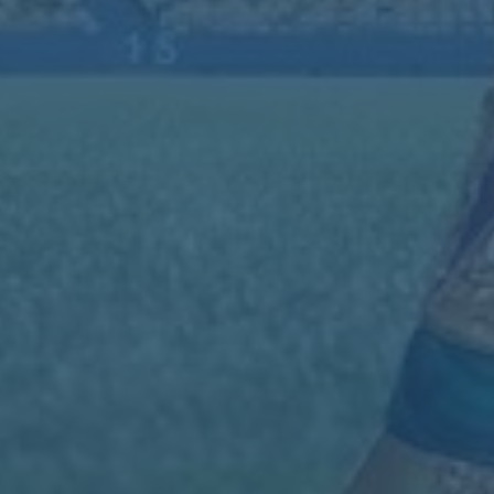
球队实力与状态
这看似老生常谈，却是所
现、洲际赛事状态、进攻防守数据等。如果
具体数据支撑，那么它更像是情绪表达，
伤停与赛程密度
世界杯赛程很集中，尤其
影响比赛走势。接近官方标准的推荐分析
体能和心理压力，而不是简单套用“强队一