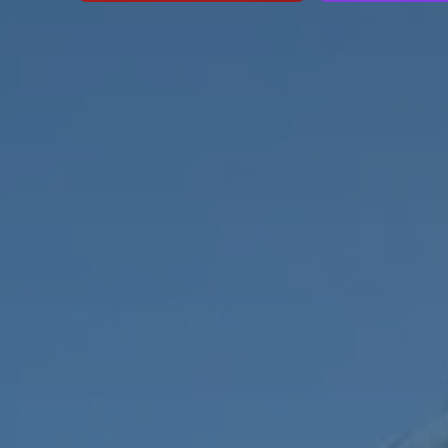
当一届新的世界杯临近时,球迷和博彩市场
哪些球队和选项更具投资价值。2026年世
让比赛更具不确定性,也让投注分析变得更
对合理的选择,需要的不只是对豪门的直觉
这种复杂性,正是2026世界杯投注市场最
心原因。
热门球队格局与传统强队的再分化
谈到世界杯投注分析热门,传统豪门依旧是
绝大多数赛事中都会占据夺冠赔率榜的前列
体系、顶级联赛锤炼出的球员,以及在大赛
被视为“安全选项”,因为他们往往至少能杀
间。
但与以往不同的是,2026年的扩军和新赛