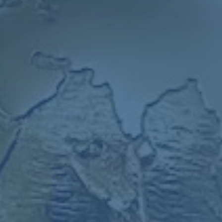
,在赔率层面仍是主要支柱;另一方面,南美的阿根
注市场中依然具备极高热度。值得注意的是,随着美职
少国家队的阵容结构将出现新的组合方式,这也可能造
分析者提供价值洼地。
旅有机会登上舞台。一般来说,新晋球队或世界排名靠后
“几乎不可能”,但扩军带来的另一个现实是:小组赛形
”。在这种背景下,一些具备明确战术风格、整体性强
“暗线热门”。
、哥伦比亚等队就多次在淘汰赛阶段走得很远,他们在赛
强”“晋级四强”等专项投注中,却屡屡成为价值更高的
,对于资金体量有限的普通玩家来说,合理围绕“黑马
合风险收益比。