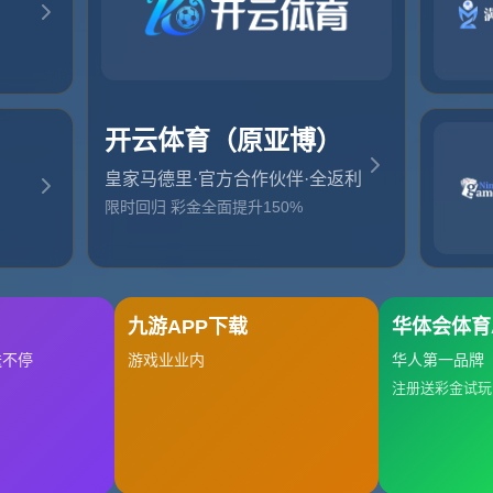
注分析热门