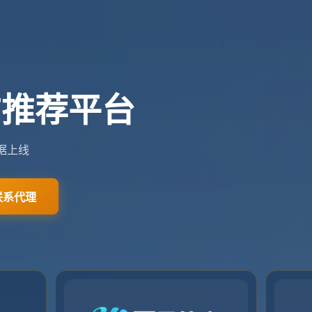
邮箱
地址
admin@zhz-kaiyun.com
河南省洛
队介绍
新闻资讯
联系我们