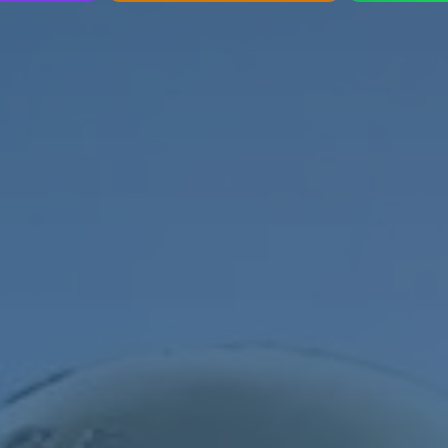
的注意力都会集中到同一个问题上:谁会成为下注热门,
界杯将扩军至48支球队,赛制扩大、赛程更长,这不仅
立体、更复杂。想要在众多盘口和热门队伍中找到相
崇拜,而是兼具数据、赛制、心理和赔率的综合判断。
吸引人的地方,也是许多玩家想在开赛前就提前布局的核
绕不开的话题。巴西、阿根廷、法国、英格兰等队,在
。原因在于:他们拥有深厚的足球文化、稳定的青训
中一再验证过的心理韧性。从投注角度看,这些队伍常
入淘汰赛甚至四强,让部分长线投注拥有一定的容错空
制正在悄然改变热门格局。一方面,欧洲整体实力平均值