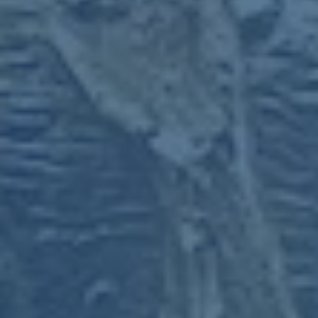
这种案例说明，高清画质放大的不仅是观赛的快感，更是
微小但关键的风险信号。
理性是“世界杯投注高清最佳”的底线
无论技术多么发达，信息多么全面，世界杯投注的本质仍
然是一种存在风险的娱乐行为。真正值得追求的“世界杯
投注高清最佳”，不是一味追求高额回报，而是在享受高
清观赛与数据分析带来快感的始终守住理性与自控。务必
牢记以下几点 基金式心态、小额分散投入、提前设定亏损
上限、避免在情绪波动时加注，这些都是降低风险的有效
方式。高清画面往往会放大你的情绪，一次惊险射门、一
粒绝杀进球，都有可能让你在短时间内失去冷静；把这些
情绪能量转化为赛后复盘的动力，而不是仓促下注的冲
动，才是更成熟的参与方式。
从更长期的角度看，那些在多届世界杯中都能保持良好心
态和稳定节奏的玩家，往往不是那些靠一次爆冷暴富的