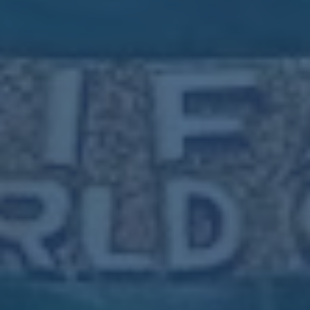
热门新闻
世界杯下注苹果全站攻略指南
皇马在积极争取琼阿梅尼 正在
确定最终转会费金额