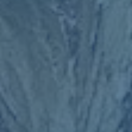
如果将“世界杯投注高清最佳”视作一套整体方案，它至少
包括三个层面 高清技术支持、信息与数据体系、个人策略
与心态。高清技术保障你看得更真切，数据与资讯让你想
得更清楚，而理性策略与良好心态，则让你在种种诱惑与
波动中保持独立判断。你可以根据自己的时间与精力，逐
步完善这三大部分 先确保稳定清晰的观赛环境，再尝试建
立简易的数据记录习惯，比如每场比赛记下射门次数、关
键球员状态、战术变化等，最后再结合这些资料制定投注
节奏，比如只在小组赛后期与淘汰赛选取少量场次参与。
当高清画面、数据分析与自我克制这些元素逐渐融合，你
就会发现，所谓“世界杯投注高清最佳”并不是某个平台、
某场比赛或某一次暴富机会，而是一种更加成熟、也更可
持续的参与方式。你不再只是被动地跟随热点，而是在每