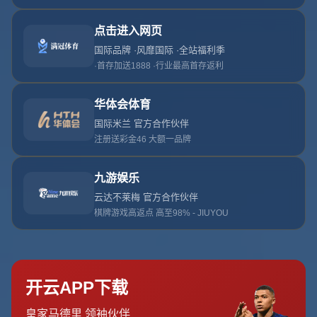
新闻资讯
世界杯投注高清最佳
2026-06-25T01:40:04+08:00
世界杯投注高清最佳实战指南
每逢世界杯，球迷的激情都会被彻底点燃，而“如何在高
清画质下体验比赛、同时更聪明地参与世界杯投注”，正
逐渐成了新一代球迷最关心的问题之一。很多人以为，只
要找到清晰的信号源，或者随便在平台上压一注，就算是
参与了熱潮；但真正懂行的人早就意识到，高清观赛体
验、理性投注策略与风险控制三者结合起来，才配得上