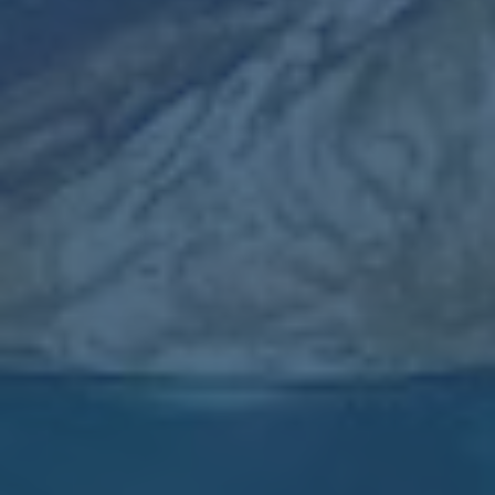
关于kaiyun
本平台专注于国际足球赛事信息整合，以2026世界杯为核
心，持续更新比赛时间、实时比分及球队表现等数据内
容。结合赛事新闻与精彩回顾，为用户打造全面、便捷的
赛事资讯获取平台。...
搜索