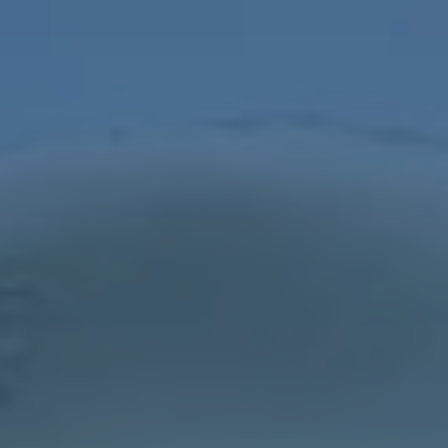
从赔率看风险 用高清思维理解数字背后的故事
很多刚接触世界杯投注的人，对赔率只有模糊概念，只感
觉“低赔更稳”“高赔更刺激”。但如果要真正利用好高清信
息，达成“世界杯投注高清最佳”的状态，就要把赔率当作
市场预期的浓缩表达。赔率并不是庄家随便写的数字，而
是综合了球队实力、舆论热度、资金流向等因素后的动态
结果。
当你在高清直播中看到某支球队连续制造威胁，攻势如
潮，而实时赔率变化并没有那么快反映出来，这往往意味
着短暂的信息不对称期。有经验的参与者会在这种节点进
行小额试探性投注，而不是盲目“满仓梭哈”。同样，如果
你在高清画面中明显感觉一支热门球队状态不佳、核心球
员动作变形，但赔率依旧偏低，这种“赔率过于自信”的情
况也值得警惕。学会结合画面观察和赔率变化，是从娱乐
玩家迈向理性玩家的重要一步。