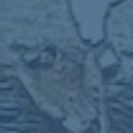
正重视长期口碑的平台，会在世界杯前就完成服务器扩容
和系统优化，而不是等问题大面积爆发后再被动修补。
玩法多样性与个人策略匹配
“最佳”并非对所有人都相同，有人偏爱稳健的胜平负，有
人喜欢高赔率的比分或球员数据玩法，还有人专精亚洲盘
口或者角球策略。在谈论
2026世界杯竞猜开户最佳
时，需
要考虑平台提供的玩法是否与个人策略匹配。一些平台主
打简单玩法，适合刚入门的球迷，只需要理解基础规则就
能参与；另一些则在细分市场深入，比如球员射正次数、
球队控球率区间、特定时间段进球等，给数据派玩家更广
阔的发挥空间。如果你擅长利用统计和历史数据分析某支
球队的比赛节奏，那么拥有丰富特殊盘口的平台可以让你
的优势转化为实际收益；但若你只是希望轻松为喜欢的球
队“加个油”，界面简洁、步骤清晰的轻量平台反而更适