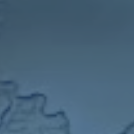
以各种理由拖延审核，那么即便有再高的赔率，也很难称
得上“2026世界杯竞猜开户最佳”。相反，那些在条款页面
清楚列出细则，对用户资金流向进行加密保护，并且在用
户量暴涨的世界杯期间依旧保持稳定出入金效率的平台，
更值得长期信赖。
用户体验 客服与技术稳定性
世界杯期间，往往会出现大量“临时玩家”，这会给平台服
务器和客服带来极大压力。如果在小组赛末轮或淘汰赛点
球大战时刻，因为系统卡顿而无法及时下单或结算，对任
何人来说都是非常糟糕的体验。衡量
2026世界杯竞猜开户
最佳
平台，技术稳定性与客服响应速度同样不容忽视。可
以提前留意 在大型联赛或杯赛期间，是否曾出现严重宕机
或长时间维护 是否提供多渠道客服 如在线聊天、邮件、
社交渠道等 遇到争议盘口时，客服是否能给出明确解释而
非简单敷衍。技术层面，加载速度、手机端适配、实时赔
率刷新、推送延时等，都直接影响你的操作节奏。一个真