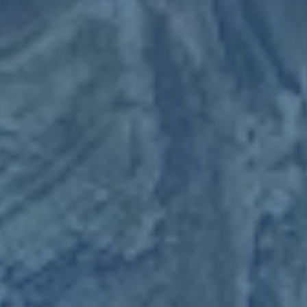
现争议盘口时也提供了详细解释。最终，即便B用户在某
些关键战中判断失误，他的资金曲线仍然相对平稳，整体
体验也较为正向。这两个案例说明 真正的“2026世界杯竞
猜开户最佳”不止是平台本身的客观条件，还取决于玩家
是否愿意在开户前做足功课，并在投注过程中保持理性。