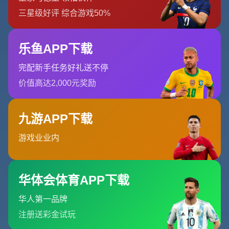
在世界杯这样的大赛周期里，球迷最关心的永远离不开两
个字比分 但真正让比赛变得有趣的 往往不是终场哨声后
的那串数字 而是隐藏在数字背后可被分析和预测的规律
苹果生态中涌现的大量热门应用 正在把这种原本只掌握在
专业分析师手里的能力 交到普通球迷的手中 从数据追踪
到比分预测 从实时资讯到可视化战术解读 一部iPhone加
上几个精选应用 就足以在世界杯期间搭建出一个个人数据