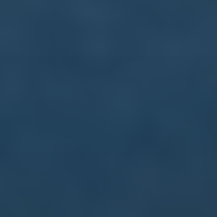
栏目导航
关于我们
服务优势
团队介绍
新闻资讯
联系我们