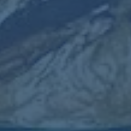
关于kaiyun
本平台专注于国际足球赛事信息整合，以2026世界杯为核
心，持续更新比赛时间、实时比分及球队表现等数据内
容。结合赛事新闻与精彩回顾，为用户打造全面、便捷的
赛事资讯获取平台。...
搜索