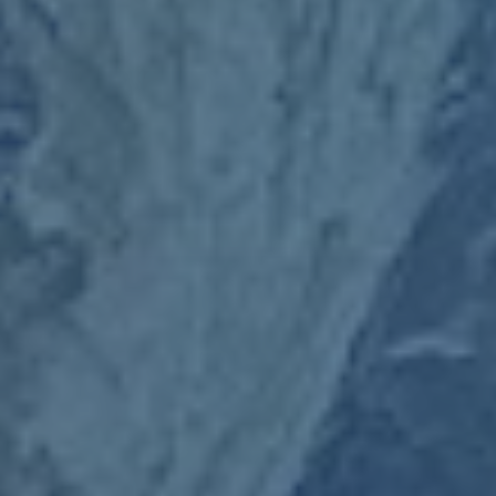
【开云体育】官方顶级竞技大厅，获取最新盘口赔率与极
速在线体验，大额无忧提款，请认准正版授权。
分享至
上一篇
最新官方：世界杯比分更新与动态分
析
下一篇
2026世界杯竞猜开户最佳