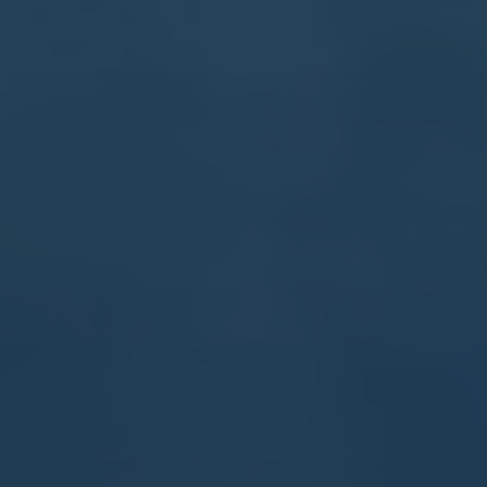
网站首
关于我
服务优
团队介
新闻资
联系我
页
们
势
绍
讯
们
kaiyun-开云（中国）官方网站_KAIYUN SPORTS
All Rights by
kaiyun