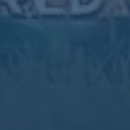
2026世界杯投注网站官方
世界杯竞猜稳定最新网址推荐
平台
听妈妈的话-姆巴佩母亲担任其
经纪人 与皇马开谈