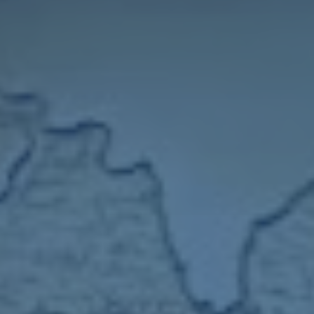
式 比如 对偏好进攻数据的用户多展示射门和预期进球xG
对偏好防守数据的用户突出抢断 拦截和防守成功率 让每
个人都能在相对熟悉的维度上理解预测逻辑
案例分析 热门应用如何帮助新手玩转世界杯比分预测
以一位普通球迷小李为例 过去几届世界杯 他参与比分竞
猜几乎都靠感觉 哪支球队名气大就押哪支 结果命中率极
低 这一次 他决定尝试通过苹果热门应用提升自己的预测
质量 首先 他下载了一款评分很高的足球数据应用 在世界
杯小组赛开始前 通过应用的球队页面快速浏览各队近期热
身赛表现和进球分布 发现有些传统强队虽然名气大 但进
攻端并不稳定 而一些相对低调的球队在过去半年里进球效
率惊人
小李接着使用应用中的模拟预测功能 选择几场自己比较感
兴趣的对决 系统会在他输入主观判断后 给出模型预测值
并提示“与历史数据趋势偏差较大”或者“与模型判断基本吻
合” 通过这种反复对比 小李逐渐意识到 自己过去过于依赖