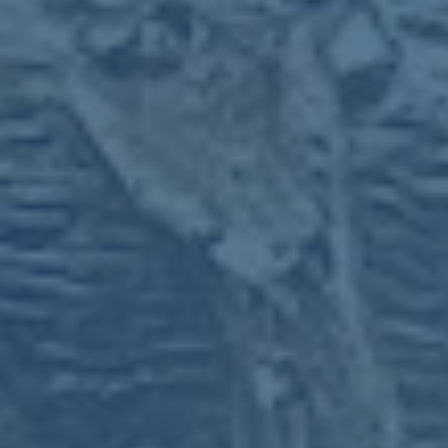
所谓强队光环 忽视了状态和对阵风格的问题 到小组赛第
二轮时 他已经能做到先看双方的射门质量和防守稳定性
再判断比分是可能打出大比分还是僵持为主 结果 他在社
交平台组织的小范围竞猜中 命中率从上一届的三成左右
提高到了七成 这并不是因为他突然变得多专业 而是因为
苹果生态中的热门应用 帮他完成了从感性选边到理性分析
的过渡
苹果生态的联动 提升世界杯观赛和预测体验
苹果热门应用的价值 不只在于单个App的功能 还在于多个
应用之间的协同 比如 在iPhone上接到比赛开始前十五分
钟的提醒 通过锁屏小组件直接看到预测比分 再点进应用
查看详细数据 分析完成后 还能将自己的预测一键分享到
社交平台 或同步到备忘录和日历 做一个完整的世界杯预
测记录 对有心的球迷来说 这些记录会成为下一届世界杯
的重要参考资料