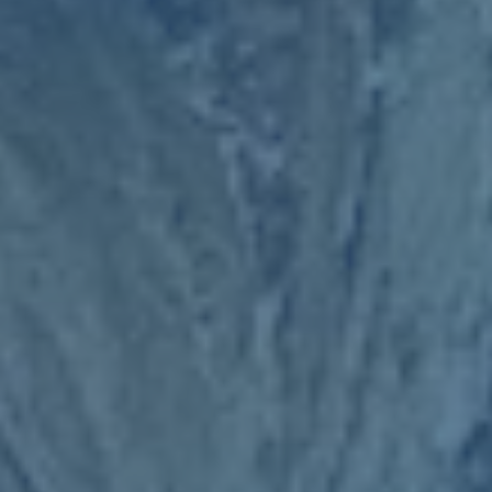
被认真研究的兴趣