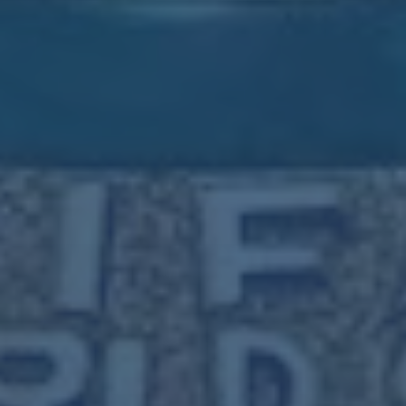
热门新闻
2026世界杯直播哪里可以看