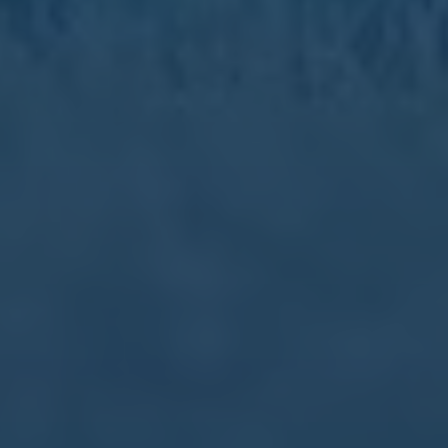
2026世界杯比赛时间在哪里看
西甲-皇马大轮换主场1-0赫塔
菲 阿森西奥远射破门
栏目导航
关于我们