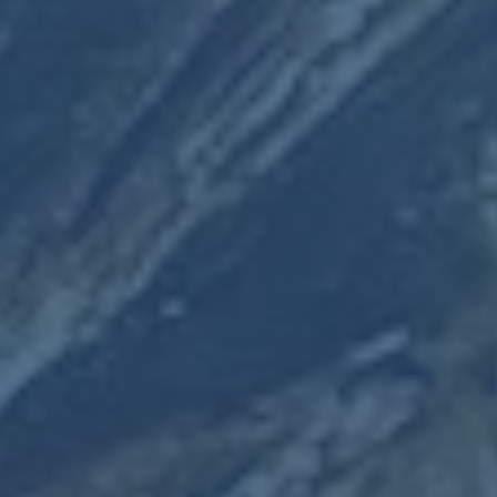
提交
关于我们