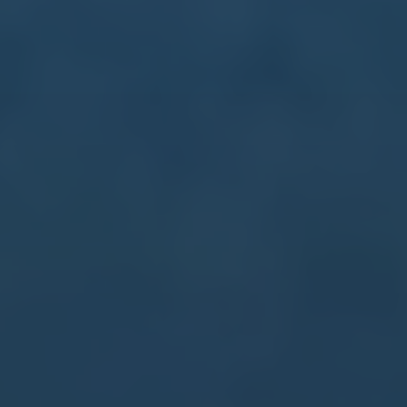
服务优势
团队介绍
新闻资讯
联系我们
网站首
关于我
服务优
团队介
新闻资
联系我
页
们
势
绍
讯
们