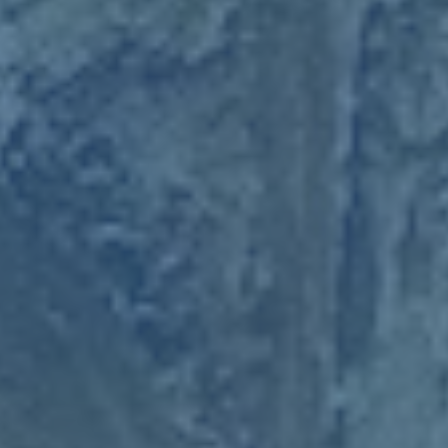
随着投入增加，该用户尝试一次性提现大额本金和收益，
却突然被平台提示“账户存在异常投注行为 需补充验证”，
随后被要求反复上传各类身份资料甚至银行流水，并多次
被“客服”建议重新投注达到所谓“流水要求”才能提款。最
终，不仅没有成功提现，账户还被以“涉嫌套利”为由冻
结。事后回头寻找所谓“2026世界杯投注网站官方”资质
时，才发现网站没有任何可查牌照信息，客服联系方式也
相继失联。这个案例的关键并不在于个人输赢的结果，而
是暴露出用户在一开始就被“官方”二字蒙蔽了关注焦点，
没有从监管 合规 透明度的角度审视平台本身，导致后续
维权困难。
信息爆炸时代下的辨别能力与自我保护
到了2026年，世界杯相关内容在网络上的传播方式只会更
加多元，从短视频到直播带货，再到各种互动社区，
“2026世界杯投注网站官方”这种关键词可能出现在很多看
似不相关的内容里。对用户而言，与其追问哪个平台才是