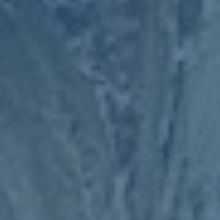
判断是否符合行业常态。如果某个自称为“专业世界杯比
分服务”的入口，注册门槛远高于其他平台，甚至出现强
制下载未知应用的情况，就要格外警惕。交叉验证的目
的，是用公开信息来修正个人判断，减少被虚假入口误导
的机会。
七 实战案例 从盲目点击到有策略寻找入口
以一个典型球迷小梁的经历为例，可以更直观地理解“如
何获取世界杯比分注册入口地址指南”的实用价值。世界
杯开赛前夕，小梁在社交群里看到有人分享一条“官方世
界杯比分注册入口地址”，链接说明写着“注册即送观赛福
利”。他直接点进去，页面要求填写大量个人信息，还让
他授权联系人读取权限。出于担心，他截图发到一个较大
的球迷论坛，请教其他人意见。多位网友提醒，这是常见
的仿冒页，其域名与知名平台只有一个字母差异。随后，
有资深球迷给他推荐了三个常用的大型比分平台，并附上
各自官网入口的地址。小梁没有急着注册，而是先在搜索