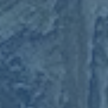
世界杯期间，各种“官方比分”“实时数据入口”的说法层出
不穷，一些用户甚至会同时接触到多个不同的“注册入口
地址”。为了降低误判的风险，可以采用多平台交叉验证
的方式。具体来说，可以把你获取到的入口地址在搜索引
擎上进行搜索，观察其他用户的评价或讨论；也可以在大
型社区、论坛中查找这个域名或平台名称，看看是否有人
报告过风险。通过对比多个平台的注册流程和信息要求，