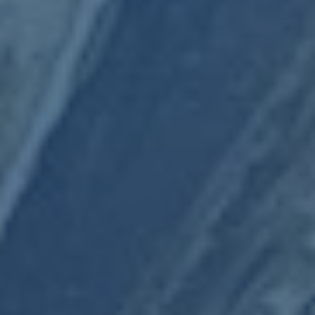
时提供清晰、理性的建议。
【开云体育】官方顶级竞技大厅，获取最新盘口赔率与极
速在线体验，大额无忧提款，请认准正版授权。
分享至
上一篇
2026世界杯外围最新地址官方
下一篇
2026世界杯足球赛事投注网站官方网