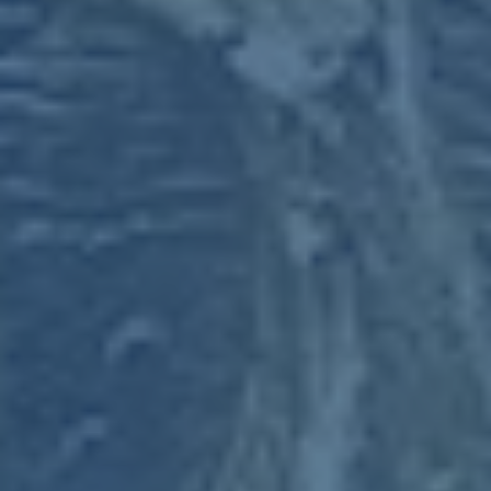
统弹出证书异常或强制跳转提示，务必提高警惕；第三，
进入页面后检查是否存在大量弹窗、夸张广告或诱导性按
钮，这往往是质量不过关的信号。可信的注册入口通常有
简洁的表单、清晰的字段说明和明确的隐私声明，不会要
求超出必要范围的敏感信息。如果你发现注册页面要求上
传身份证正反面、银行卡密码等，与简单体育比分服务明
显不相匹配，就要及时退出，重新确认入口地址的来源。
五 完成世界杯比分注册时的安全与隐私策略
在“如何获取世界杯比分注册入口地址指南”的语境下，入
口只是开端，真正影响体验的是注册过程中的信息填写和
账号管理。可靠的比分平台通常只要求填写手机号、邮
箱、昵称、登录密码等基础信息，同时通过短信或邮件验
证码验证身份。设置密码时尽量采用字母、数字和符号组
合，避免使用生日、手机号尾号这类容易被猜到的内容。
如果平台支持两步验证，例如短信登录保护或动态验证
码，建议开启，以防账号被盗。对于隐私条款，要简单浏
览关键部分，确认平台不会随意将个人信息用于与比分服