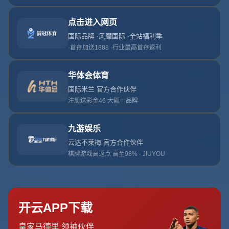
新闻资讯
如何获取世界杯比分注册入
口地址指南
2026-06-28T04:10:03+08:00
如何获取世界杯比分注册入口地址指南
每到世界杯开赛，几乎所有球迷都会面临一个现实问题：
想要第一时间看到最新比分、实时数据和赛事分析，却总
被各种真假难辨的“入口链接”绕晕。很多人临时在搜索引
擎里输入“世界杯比分注册入口地址”，却被跳转到广告
站、仿冒站，甚至不明来路的页面，不仅浪费时间，还有