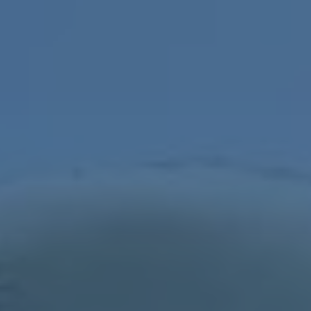
舆论热点以及新近情报。当你看到一场比赛中，热门队赔
率持续被压低，但盘口却迟迟不升，甚至出现“降盘”的情
况，这往往是在提醒你——机构对热门并没有那么看好，
只是被迫顺应市场下注方向。排行榜中的高分玩家会把这
种“赔率背离”当作风向标，避免成为被市场情绪裹挟的那
一部分人。
数据分析胜过“足球感觉”
很多参与世界杯竞猜的人自信满满地说：“我看球十多年
了，凭感觉就够。”然而排行榜前列的玩家，往往恰恰不
太相信“感觉”，他们依赖的是系统化的数据分析。常被使
用的关键指标包括：场均控球率、射门次数与射正率、防
守端抢断与拦截数据、定位球得分比例、球员关键传球数
等。通过这些指标，可以建立简单的攻防对比模型，给每
支球队在不同对手面前的胜率做一个大致评估。真正的排
行榜高手，会把这些数据转化为“期望收益”，而不是只看
哪队更强。例如，同样是1比1打平的两支球队，某支球队