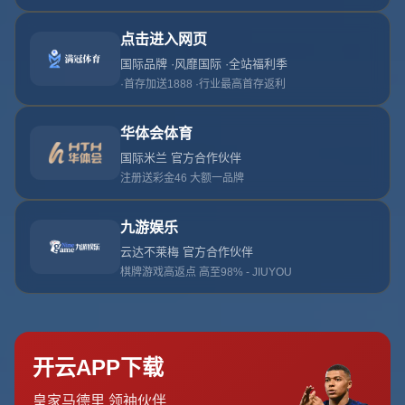
新闻资讯
世界杯竞猜排行榜揭秘
2026-07-02T04:10:05+08:00
世界杯竞猜排行榜揭秘背后的冷门与热门
每一届世界杯，除了球场上的进球与扑救，场外同样火热
的，就是铺天盖地的“世界杯竞猜”浪潮。无论是办公室里
的同事拼单买彩，还是社交媒体上的朋友分享自己的“稳
胆组合”，大家都希望通过预测比赛结果，既体验紧张刺
激，又顺便验证一下自己对足球的理解。而“世界杯竞猜
排行榜揭秘”，其实就是试图回答一个问题——那些总能冲