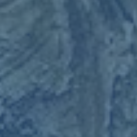
情况。专业玩家更注重资金曲线的平滑，而不是单场的刺
激感。常见的资金管理方式包括“固定比例法”，即始终用
总资金的一定百分比进行投注；以及“置信度分级法”，将
比赛按信心划分为不同等级，高置信度场次稍微提高投
入，低置信度场次则象征性参与甚至放弃。这样的资金管
理，使得即便偶尔遭遇连败，也不至于导致本金大幅缩
水，从而有机会在后续比赛中重新拉回收益，这一点是冲
击世界杯竞猜排行榜前列的基础条件。
信息差才是真正的竞争力
从表面看，所有人获取新闻的渠道大致相似：赛前新闻发
布会、球队官宣、媒体报道、社交平台动态等，但排行榜
前列玩家往往更善于从同样的信息中挖掘“关键信号”。比
如，一支球队主教练在发布会中多次强调“体能恢复”“轮换
必要性”，搭配训练照中主力出场次数减少，就可能意味