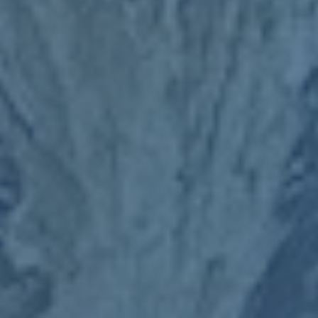
理性参与才是排行榜背后的真正底线
在“世界杯竞猜排行榜揭秘”的过程中，很多人会不自觉产
生一种错觉——只要掌握了这些方法，就能在下一届世界
杯中稳居榜首。需要强调的是，无论数据分析多么细致、
策略多么完善，足球比赛仍然充满偶然性，伤病、裁判判
罚、临场状态、心理波动都可能瞬间改变一场比赛的走
向。理性参与、量力而行，是所有竞猜行为的前提。排行
榜可以作为参考和学习对象，但不应成为每个人追逐的终
极目标。真正高明的参与方式，是把世界杯竞猜当作理解
足球、体验赛事的一种延伸工具，用有限的投入换取更深
度的观赛体验，而不是通过加大下注来“复制”排行榜上的
高额收益。